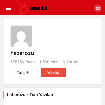
haberozu
578750 Puan
11589 Yazı
0 Yorum
Takip Et
Yönetici
haberozu - Tüm Yazıları