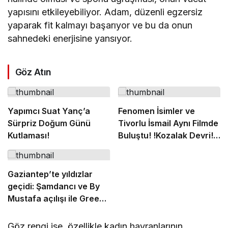
yapısını etkileyebiliyor. Adam, düzenli egzersiz
yaparak fit kalmayı başarıyor ve bu da onun
sahnedeki enerjisine yansıyor.
Göz Atın
Yapımcı Suat Yanç’a
Fenomen İsimler ve
Sürpriz Doğum Günü
Tivorlu İsmail Aynı Filmde
Kutlaması!
Buluştu! !Kozalak Devri! 7
Ağustos’ta Vizyonda
Gaziantep’te yıldızlar
geçidi: Şamdancı ve By
Mustafa açılışı ile Green
Park’ta görkemli gala
Göz rengi ise, özellikle kadın hayranlarının