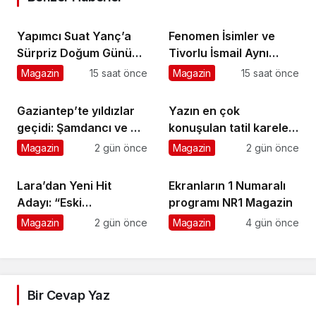
Yapımcı Suat Yanç’a
Fenomen İsimler ve
Sürpriz Doğum Günü
Tivorlu İsmail Aynı
Kutlaması!
Filmde Buluştu!
Magazin
15 saat önce
Magazin
15 saat önce
!Kozalak Devri! 7
Ağustos’ta Vizyonda
Gaziantep’te yıldızlar
Yazın en çok
geçidi: Şamdancı ve By
konuşulan tatil kareleri
Mustafa açılışı ile
bu sezon Ethno
Magazin
2 gün önce
Magazin
2 gün önce
Green Park’ta görkemli
Belek’ten geldi
gala
Lara’dan Yeni Hit
Ekranların 1 Numaralı
Adayı: “Eski
programı NR1 Magazin
Numaralar” Yayında
Magazin
2 gün önce
Magazin
4 gün önce
Bir Cevap Yaz