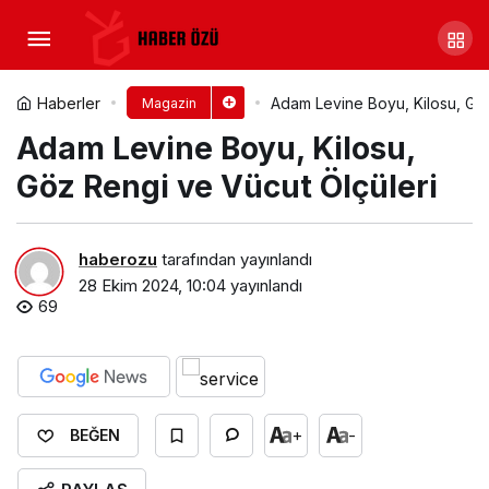
Cardi B Kimdir? Cardi B
Gençliği
Yorum Yap
Paylaş
Haberler
Adam Levine Boyu, Kilosu, Göz
Magazin
Adam Levine Boyu, Kilosu,
Göz Rengi ve Vücut Ölçüleri
haberozu
tarafından yayınlandı
28 Ekim 2024, 10:04
yayınlandı
69
+
-
BEĞEN