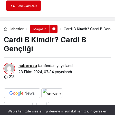
YORUM GÖNDER
Haberler
Cardi B Kimdir? Cardi B Gençli
Magazin
Cardi B Kimdir? Cardi B
Gençliği
haberozu
tarafından yayınlandı
28 Ekim 2024, 07:34
yayınlandı
218
PAYLAŞ
BEĞEN
Web sitemizde size en iyi deneyimi sunabilmemiz için çerezleri