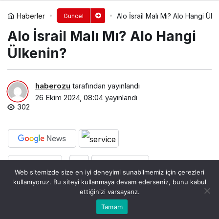
Haberler
Alo İsrail Malı Mı? Alo Hangi Ülk
Güncel
Alo İsrail Malı Mı? Alo Hangi
Ülkenin?
haberozu
tarafından yayınlandı
26 Ekim 2024, 08:04
yayınlandı
302
PAYLAŞ
BEĞEN
Web sitemizde size en iyi deneyimi sunabilmemiz için çerezleri
kullanıyoruz. Bu siteyi kullanmaya devam ederseniz, bunu kabul
Alo markası, yıllar içinde geliştirdiği ürün yelpazesi
ettiğinizi varsayarız.
ile dikkat çekti. Türkiye’de başladığı yolculuk, hızla
Bu web sitesinde en iyi deneyimi yaşamanızı sağlamak
Tamam
Anasayfa
Akış
Kabul
için çerezler kullanılmaktadır.
uluslararası arenaya da adım atmasına yardımcı