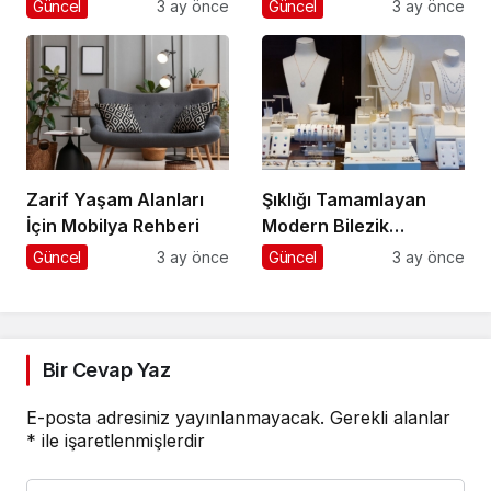
Güncel
3 ay önce
Güncel
3 ay önce
Zarif Yaşam Alanları
Şıklığı Tamamlayan
İçin Mobilya Rehberi
Modern Bilezik
Seçenekleri
Güncel
3 ay önce
Güncel
3 ay önce
Bir Cevap Yaz
E-posta adresiniz yayınlanmayacak.
Gerekli alanlar
*
ile işaretlenmişlerdir