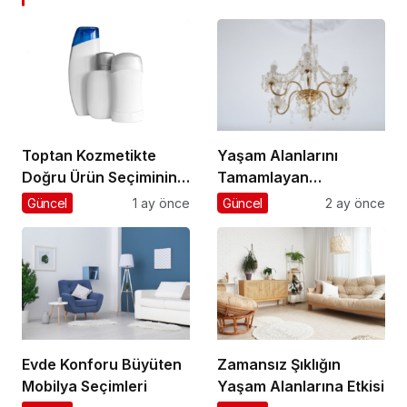
Toptan Kozmetikte
Yaşam Alanlarını
Doğru Ürün Seçiminin
Tamamlayan
Anahtarı
Aydınlatma Seçimleri
Güncel
1 ay önce
Güncel
2 ay önce
Evde Konforu Büyüten
Zamansız Şıklığın
Mobilya Seçimleri
Yaşam Alanlarına Etkisi