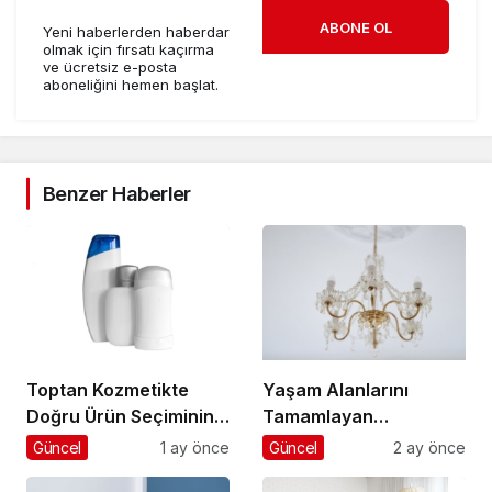
ABONE OL
Yeni haberlerden haberdar
olmak için fırsatı kaçırma
ve ücretsiz e-posta
aboneliğini hemen başlat.
Benzer Haberler
Toptan Kozmetikte
Yaşam Alanlarını
Doğru Ürün Seçiminin
Tamamlayan
Anahtarı
Aydınlatma Seçimleri
Güncel
1 ay önce
Güncel
2 ay önce