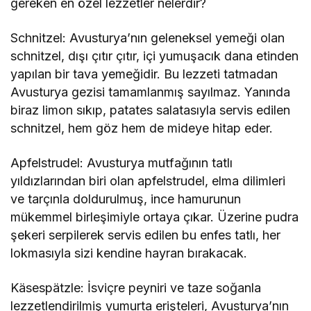
gereken en özel lezzetler nelerdir?
Schnitzel: Avusturya’nın geleneksel yemeği olan
schnitzel, dışı çıtır çıtır, içi yumuşacık dana etinden
yapılan bir tava yemeğidir. Bu lezzeti tatmadan
Avusturya gezisi tamamlanmış sayılmaz. Yanında
biraz limon sıkıp, patates salatasıyla servis edilen
schnitzel, hem göz hem de mideye hitap eder.
Apfelstrudel: Avusturya mutfağının tatlı
yıldızlarından biri olan apfelstrudel, elma dilimleri
ve tarçınla doldurulmuş, ince hamurunun
mükemmel birleşimiyle ortaya çıkar. Üzerine pudra
şekeri serpilerek servis edilen bu enfes tatlı, her
lokmasıyla sizi kendine hayran bırakacak.
Käsespätzle: İsviçre peyniri ve taze soğanla
lezzetlendirilmiş yumurta erişteleri, Avusturya’nın