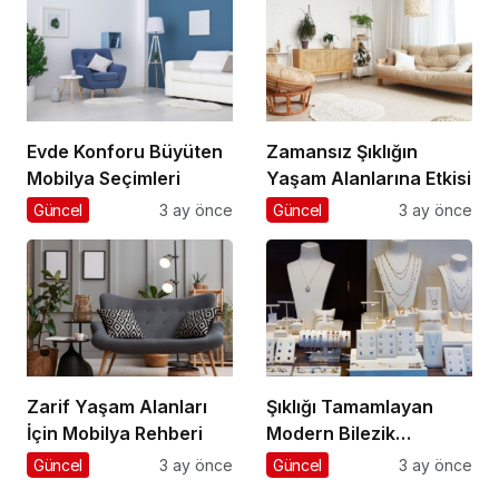
Evde Konforu Büyüten
Zamansız Şıklığın
Mobilya Seçimleri
Yaşam Alanlarına Etkisi
Güncel
3 ay önce
Güncel
3 ay önce
Zarif Yaşam Alanları
Şıklığı Tamamlayan
İçin Mobilya Rehberi
Modern Bilezik
Seçenekleri
Güncel
3 ay önce
Güncel
3 ay önce