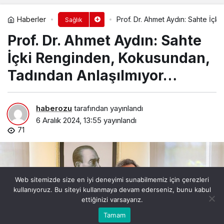
Haberler
Prof. Dr. Ahmet Aydın: Sahte İç
Sağlık
Prof. Dr. Ahmet Aydın: Sahte
İçki Renginden, Kokusundan,
Tadından Anlaşılmıyor…
haberozu
tarafından yayınlandı
6 Aralık 2024, 13:55
yayınlandı
71
Web sitemizde size en iyi deneyimi sunabilmemiz için çerezleri
kullanıyoruz. Bu siteyi kullanmaya devam ederseniz, bunu kabul
ettiğinizi varsayarız.
Bu web sitesinde en iyi deneyimi yaşamanızı sağlamak
Tamam
Anasayfa
Akış
Kabul
için çerezler kullanılmaktadır.