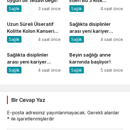
uygun bir tedavi değil!
Eden Bu 3 Risk
Faktörüne Dikkat!
Sağlık
3 saat önce
Sağlık
4 saat önce
Uzun Süreli Ülseratif
Sağlıkta disiplinler
Kolitte Kolon Kanseri
arası yeni kariyer
Riski Artıyor mu?
dönemi
Sağlık
4 saat önce
Sağlık
4 saat önce
Sağlıkta disiplinler
Beyin sağlığı anne
arası yeni kariyer
karnında başlıyor!
dönemi
Sağlık
4 saat önce
Sağlık
5 saat önce
Bir Cevap Yaz
E-posta adresiniz yayınlanmayacak.
Gerekli alanlar
*
ile işaretlenmişlerdir