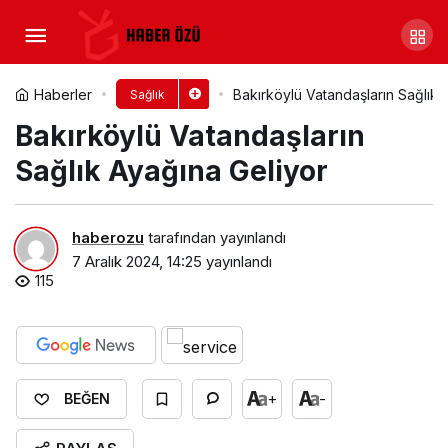
Prof. Dr. Ahmet Aydın: Sahte
İçki Renginden, Kokusundan, Tadından
Yorum Yap
Paylaş
Haberler
Bakırköylü Vatandaşların Sağlık 
Sağlık
Bakırköylü Vatandaşların
Anlaşılmıyor…
Sağlık Ayağına Geliyor
haberozu
tarafından yayınlandı
7 Aralık 2024, 14:25
yayınlandı
115
+
-
BEĞEN