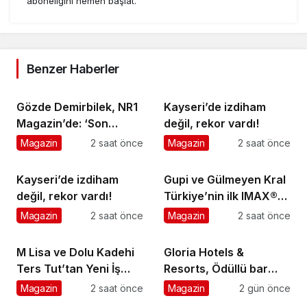
aboneliğini hemen başlat.
Benzer Haberler
Gözde Demirbilek, NR1
Kayseri’de izdiham
Magazin’de: ‘Son
değil, rekor vardı!
assolist olarak var
Magazin
2 saat önce
Magazin
2 saat önce
olacağım!’
Kayseri’de izdiham
Gupi ve Gülmeyen Kral
değil, rekor vardı!
Türkiye’nin ilk IMAX®
animasyon filmi oluyor
Magazin
2 saat önce
Magazin
2 saat önce
M Lisa ve Dolu Kadehi
Gloria Hotels &
Ters Tut’tan Yeni İş
Resorts, Ödüllü bar
Birliği: Vişne
Panda & Sons ile
Magazin
2 saat önce
Magazin
2 gün önce
unutulmaz bir Miksoloji