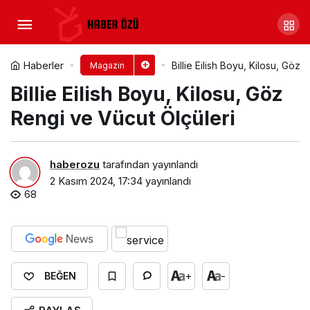
Victoria Beckham Kimdir?
Victoria Beckham Gençliği
Yorum Yap
Paylaş
Haberler
Billie Eilish Boyu, Kilosu, Göz
Magazin
Billie Eilish Boyu, Kilosu, Göz
Rengi ve Vücut Ölçüleri
haberozu
tarafından yayınlandı
2 Kasım 2024, 17:34
yayınlandı
68
+
-
BEĞEN