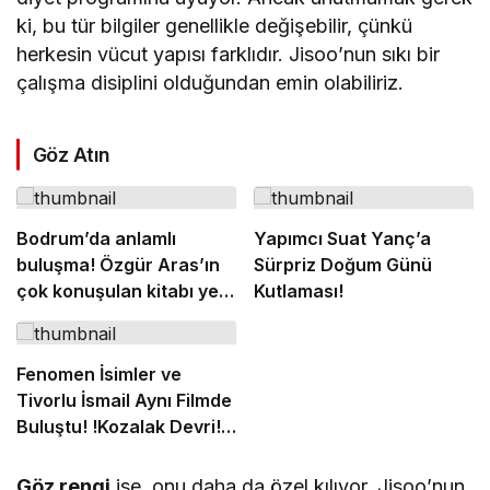
ki, bu tür bilgiler genellikle değişebilir, çünkü
herkesin vücut yapısı farklıdır. Jisoo’nun sıkı bir
çalışma disiplini olduğundan emin olabiliriz.
Göz Atın
Bodrum’da anlamlı
Yapımcı Suat Yanç’a
buluşma! Özgür Aras’ın
Sürpriz Doğum Günü
çok konuşulan kitabı yeni
Kutlaması!
baskısını Titanic Luxury
Collection Bodrum’da
kutladı
Fenomen İsimler ve
Tivorlu İsmail Aynı Filmde
Buluştu! !Kozalak Devri! 7
Ağustos’ta Vizyonda
Göz rengi
ise, onu daha da özel kılıyor. Jisoo’nun