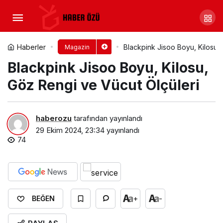
Adriana Lima Kimdir? Adriana
Lima Gençliği
Yorum Yap
Paylaş
Haberler
Blackpink Jisoo Boyu, Kilosu,
Magazin
Blackpink Jisoo Boyu, Kilosu,
Göz Rengi ve Vücut Ölçüleri
haberozu
tarafından yayınlandı
29 Ekim 2024, 23:34
yayınlandı
74
+
-
BEĞEN