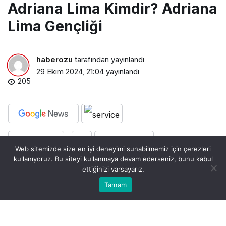
Adriana Lima Kimdir? Adriana
Lima Gençliği
haberozu
tarafından yayınlandı
29 Ekim 2024, 21:04
yayınlandı
205
PAYLAŞ
BEĞEN
Web sitemizde size en iyi deneyimi sunabilmemiz için çerezleri
kullanıyoruz. Bu siteyi kullanmaya devam ederseniz, bunu kabul
ettiğinizi varsayarız.
Bu web sitesinde en iyi deneyimi yaşamanızı sağlamak
Tamam
Anasayfa
Akış
Kabul
için çerezler kullanılmaktadır.