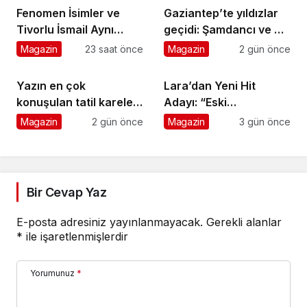
Titanic Luxury
Fenomen İsimler ve
Gaziantep’te yıldızlar
Collection Bodrum’da
Tivorlu İsmail Aynı
geçidi: Şamdancı ve By
kutladı
Filmde Buluştu!
Mustafa açılışı ile
Magazin
23 saat önce
Magazin
2 gün önce
!Kozalak Devri! 7
Green Park’ta görkemli
Ağustos’ta Vizyonda
gala
Yazın en çok
Lara’dan Yeni Hit
konuşulan tatil kareleri
Adayı: “Eski
bu sezon Ethno
Numaralar” Yayında
Magazin
2 gün önce
Magazin
3 gün önce
Belek’ten geldi
Bir Cevap Yaz
E-posta adresiniz yayınlanmayacak.
Gerekli alanlar
*
ile işaretlenmişlerdir
Yorumunuz
*