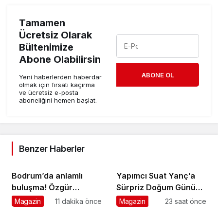
Tamamen
Ücretsiz Olarak
Bültenimize
Abone Olabilirsin
ABONE OL
Yeni haberlerden haberdar
olmak için fırsatı kaçırma
ve ücretsiz e-posta
aboneliğini hemen başlat.
Benzer Haberler
Bodrum’da anlamlı
Yapımcı Suat Yanç’a
buluşma! Özgür
Sürpriz Doğum Günü
Aras’ın çok konuşulan
Kutlaması!
Magazin
11 dakika önce
Magazin
23 saat önce
kitabı yeni baskısını