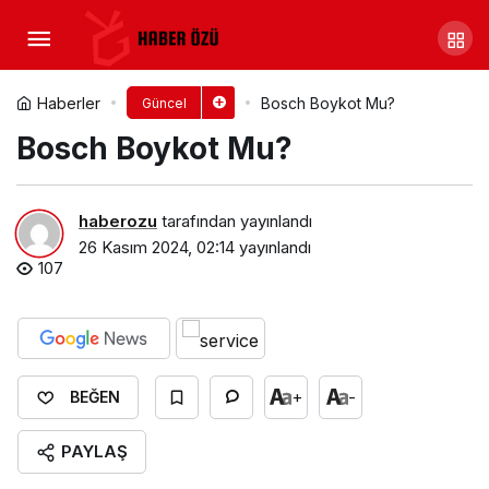
Alo Boykot Mu?
Yorum Yap
Paylaş
Haberler
Bosch Boykot Mu?
Güncel
Bosch Boykot Mu?
haberozu
tarafından yayınlandı
26 Kasım 2024, 02:14
yayınlandı
107
+
-
BEĞEN
PAYLAŞ