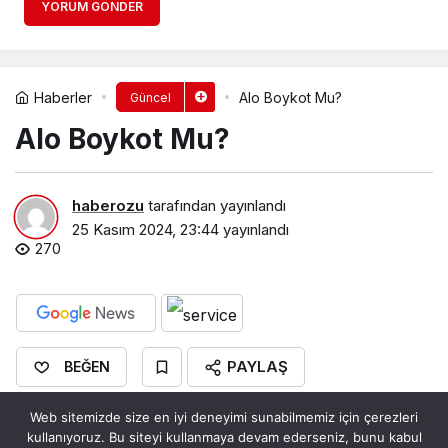
YORUM GÖNDER
Haberler
Alo Boykot Mu?
Güncel
Alo Boykot Mu?
haberozu
tarafından yayınlandı
25 Kasım 2024, 23:44
yayınlandı
270
PAYLAŞ
BEĞEN
Alo Boykot Mu? | İsrail Malı ve
Web sitemizde size en iyi deneyimi sunabilmemiz için çerezleri
kullanıyoruz. Bu siteyi kullanmaya devam ederseniz, bunu kabul