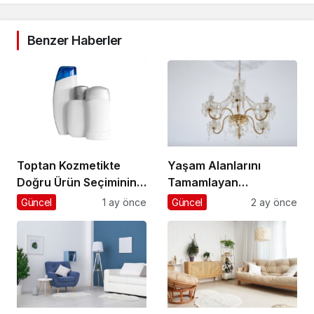
Benzer Haberler
Toptan Kozmetikte
Yaşam Alanlarını
Doğru Ürün Seçiminin
Tamamlayan
Anahtarı
Aydınlatma Seçimleri
Güncel
1 ay önce
Güncel
2 ay önce