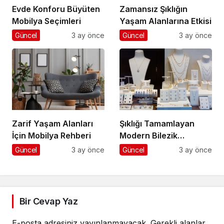
Evde Konforu Büyüten
Zamansız Şıklığın
Mobilya Seçimleri
Yaşam Alanlarına Etkisi
Güncel
3 ay önce
Güncel
3 ay önce
Zarif Yaşam Alanları
Şıklığı Tamamlayan
İçin Mobilya Rehberi
Modern Bilezik
Seçenekleri
Güncel
3 ay önce
Güncel
3 ay önce
Bir Cevap Yaz
E-posta adresiniz yayınlanmayacak.
Gerekli alanlar