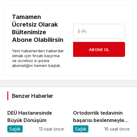
Tamamen
Ücretsiz Olarak
Bültenimize
Abone Olabilirsin
ABONE OL
Yeni haberlerden haberdar
olmak için fırsatı kaçırma
ve ücretsiz e-posta
aboneliğini hemen başlat.
Benzer Haberler
DEÜ Hastanesinde
Ortodontik tedavinin
Büyük Dönüşüm
başarısı beslenmeyle
başlar!
Sağlık
13 saat önce
Sağlık
16 saat önce