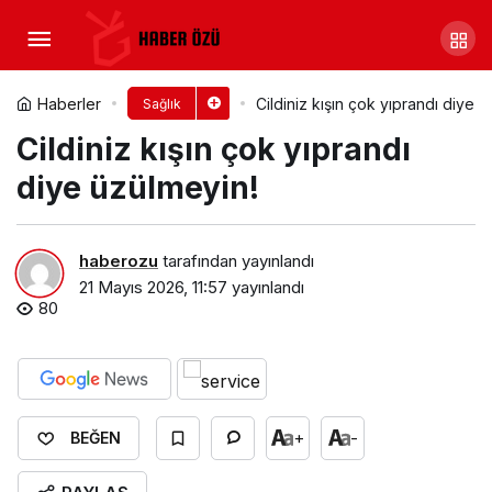
Bayram Sofralarında Kalbinizi
Koruyan Bu Önerilere Kulak Verin
Yorum Yap
Paylaş
Haberler
Cildiniz kışın çok yıprandı diye 
Sağlık
Cildiniz kışın çok yıprandı
diye üzülmeyin!
haberozu
tarafından yayınlandı
21 Mayıs 2026, 11:57
yayınlandı
80
+
-
BEĞEN