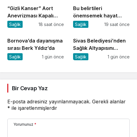
“Gizli Kanser” Aort
Bu belirtileri
Anevrizması Kapalı
önemsemek hayat
Yöntemle Tedavi Edildi
kurtarıyor
Sağlık
18 saat önce
Sağlık
19 saat önce
Bornova’da dayanışma
Sivas Belediyesi’nden
sırası Berk Yıldız’da
Sağlık Altyapısını
Güçlendirecek Yatırım
Sağlık
1 gün önce
Sağlık
1 gün önce
Bir Cevap Yaz
E-posta adresiniz yayınlanmayacak.
Gerekli alanlar
*
ile işaretlenmişlerdir
Yorumunuz
*