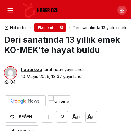
İstanbul’da Uygulama Bazlı
Taksi İçin 8. İhale 12 Mayıs’ta
Yorum Yap
Paylaş
Haberler
Deri sanatında 13 yıllık emek
Ekonomi
Deri sanatında 13 yıllık emek
KO-MEK’te hayat buldu
haberozu
tarafından yayınlandı
10 Mayıs 2026, 13:37
yayınlandı
84
+
-
BEĞEN