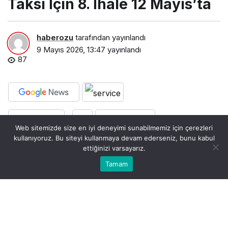
Taksi İçin 8. İhale 12 Mayıs’ta
haberozu
tarafından yayınlandı
9 Mayıs 2026, 13:47
yayınlandı
87
PAYLAŞ
BEĞEN
Web sitemizde size en iyi deneyimi sunabilmemiz için çerezleri
kullanıyoruz. Bu siteyi kullanmaya devam ederseniz, bunu kabul
İBB’nin Uygulama Bazlı Taksi modeli
ettiğinizi varsayarız.
büyümeye ve İstanbul genelinde
Bu web sitesinde en iyi deneyimi yaşamanızı sağlamak
Tamam
Anasayfa
Akış
Kabul
yaygınlaşmaya devam ederken, sistemin yeni
için çerezler kullanılmaktadır.
etabı için ihale süreci devam ediyor. Hizmet
kalitesini artırmayı ve ulaşımda dijitalleşmeyi
güçlendirmeyi hedefleyen model kapsamında
sekizinci ihale, 12 Mayıs 2026’da Yenikapı