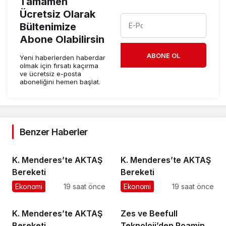
Tamamen
Ücretsiz Olarak
Bültenimize
Abone Olabilirsin
ABONE OL
Yeni haberlerden haberdar
olmak için fırsatı kaçırma
ve ücretsiz e-posta
aboneliğini hemen başlat.
Benzer Haberler
K. Menderes’te AKTAŞ
K. Menderes’te AKTAŞ
Bereketi
Bereketi
Ekonomi
19 saat önce
Ekonomi
19 saat önce
K. Menderes’te AKTAŞ
Zes ve Beefull
Bereketi
Teknoloji’den Roaming