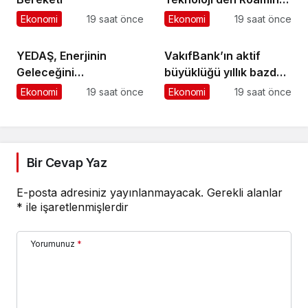
İş Birliği
Ekonomi
19 saat önce
Ekonomi
19 saat önce
YEDAŞ, Enerjinin
VakıfBank’ın aktif
Geleceğini
büyüklüğü yıllık bazda
Şekillendirecek Genç
yüzde 28 artışla 5,8
Ekonomi
19 saat önce
Ekonomi
19 saat önce
Yetenekleri Arıyor
trilyon TL’yi aştı
Bir Cevap Yaz
E-posta adresiniz yayınlanmayacak.
Gerekli alanlar
*
ile işaretlenmişlerdir
Yorumunuz
*