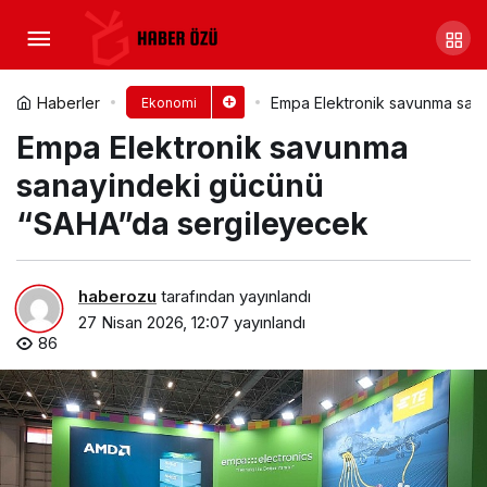
Katılım Emeklilik, Türkiye’nin
en iyi işverenleri arasında
Yorum Yap
Paylaş
Haberler
Empa Elektronik savunma san
Ekonomi
Empa Elektronik savunma
sanayindeki gücünü
“SAHA”da sergileyecek
haberozu
tarafından yayınlandı
27 Nisan 2026, 12:07
yayınlandı
86