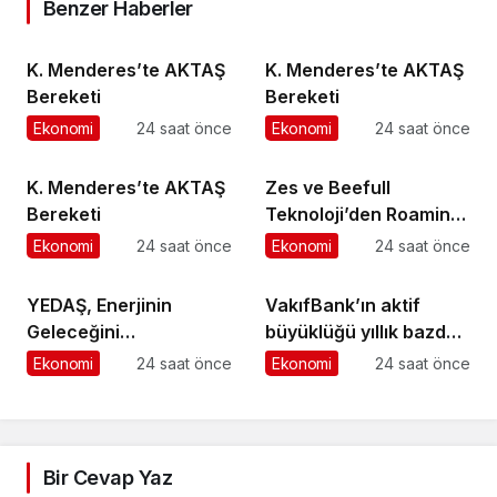
Benzer Haberler
K. Menderes’te AKTAŞ
K. Menderes’te AKTAŞ
Bereketi
Bereketi
Ekonomi
24 saat önce
Ekonomi
24 saat önce
K. Menderes’te AKTAŞ
Zes ve Beefull
Bereketi
Teknoloji’den Roaming
İş Birliği
Ekonomi
24 saat önce
Ekonomi
24 saat önce
YEDAŞ, Enerjinin
VakıfBank’ın aktif
Geleceğini
büyüklüğü yıllık bazda
Şekillendirecek Genç
yüzde 28 artışla 5,8
Ekonomi
24 saat önce
Ekonomi
24 saat önce
Yetenekleri Arıyor
trilyon TL’yi aştı
Bir Cevap Yaz