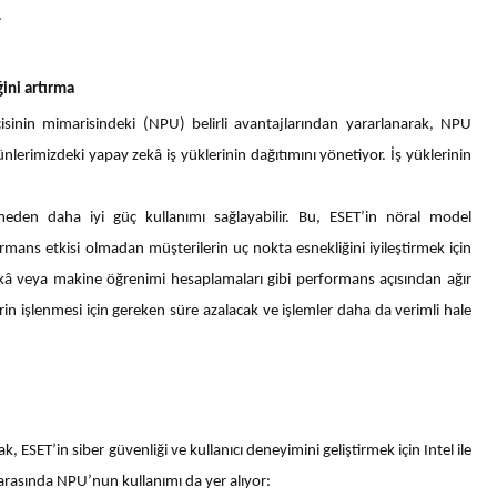
.
ğini artırma
mcisinin mimarisindeki (NPU) belirli avantajlarından yararlanarak, NPU
erimizdeki yapay zekâ iş yüklerinin dağıtımını yönetiyor. İş yüklerinin
eden daha iyi güç kullanımı sağlayabilir. Bu, ESET’in nöral model
rmans etkisi olmadan müşterilerin uç nokta esnekliğini iyileştirmek için
y zekâ veya makine öğrenimi hesaplamaları gibi performans açısından ağır
in işlenmesi için gereken süre azalacak ve işlemler daha da verimli hale
, ESET’in siber güvenliği ve kullanıcı deneyimini geliştirmek için Intel ile
ar arasında NPU’nun kullanımı da yer alıyor: