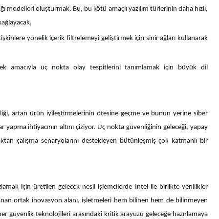
 ağı modelleri oluşturmak. Bu, bu kötü amaçlı yazılım türlerinin daha hızlı,
 sağlayacak.
işkinlere yönelik içerik filtrelemeyi geliştirmek için sinir ağları kullanarak
k amacıyla uç nokta olay tespitlerini tanımlamak için büyük dil
rliği, artan ürün iyileştirmelerinin ötesine geçme ve bunun yerine siber
 yapma ihtiyacının altını çiziyor. Uç nokta güvenliğinin geleceği, yapay
zaktan çalışma senaryolarını destekleyen bütünleşmiş çok katmanlı bir
mak için üretilen gelecek nesil işlemcilerde Intel ile birlikte yenilikler
n ortak inovasyon alanı, işletmeleri hem bilinen hem de bilinmeyen
er güvenlik teknolojileri arasındaki kritik arayüzü geleceğe hazırlamaya