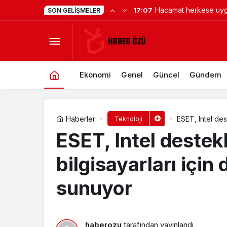
Küçük işletmeler büyük siber
15:47
SON GELIŞMELER
Kaspersky, Lazarus APT’nin nükleer 
risklerle karşı karşıya
Yorum Yap
Paylaş
Ekonomi
Genel
Güncel
Gündem
Haberler
ESET, Intel des
Teknoloji
ESET, Intel destek
bilgisayarları için 
sunuyor
haberozu
tarafından yayınlandı