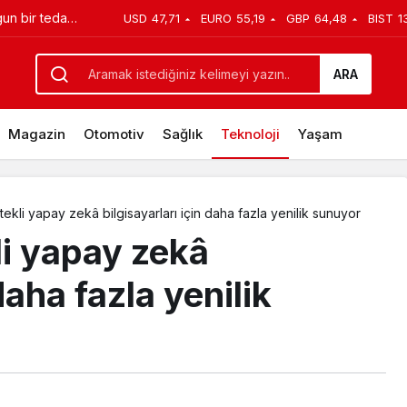
USD
47,71
EURO
55,19
GBP
64,48
BIST
1
kuruluşları hedef alan yeni CookiePlus kötü amaçlı 
ARA
Magazin
Otomotiv
Sağlık
Teknoloji
Yaşam
tekli yapay zekâ bilgisayarları için daha fazla yenilik sunuyor
li yapay zekâ
daha fazla yenilik