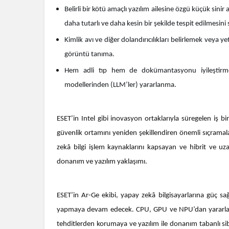
Belirli bir kötü amaçlı yazılım ailesine özgü küçük sinir
daha tutarlı ve daha kesin bir şekilde tespit edilmesini
Kimlik avı ve diğer dolandırıcılıkları belirlemek veya yet
görüntü tanıma.
Hem adli tıp hem de dokümantasyonu iyileştirme
modellerinden (LLM’ler) yararlanma.
ESET’in Intel gibi inovasyon ortaklarıyla süregelen iş bi
güvenlik ortamını yeniden şekillendiren önemli sıçramalar
zekâ bilgi işlem kaynaklarını kapsayan ve hibrit ve u
donanım ve yazılım yaklaşımı.
ESET’in Ar-Ge ekibi, yapay zekâ bilgisayarlarına güç sağla
yapmaya devam edecek. CPU, GPU ve NPU’dan yararlana
tehditlerden korumaya ve yazılım ile donanım tabanlı sib