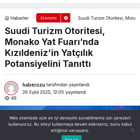
Haberler
Suudi Turizm Otoritesi, Monako 
Ekonomi
Suudi Turizm Otoritesi,
Monako Yat Fuarı’nda
Kızıldeniz’in Yatçılık
Potansiyelini Tanıttı
haberozu
tarafından yayınlandı
26 Eylül 2025, 12:05
yayınlandı
46
Web sitemizde size en iyi deneyimi sunabilmemiz için çerezleri
kullanıyoruz. Bu siteyi kullanmaya devam ederseniz, bunu kabul
ettiğinizi varsayarız.
Bu web sitesinde en iyi deneyimi yaşamanızı sağlamak
Tamam