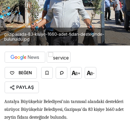
gazipasada-83-kisiye-1660-adet-fidan-desteginde-
bulunuldu.jpg
+
-
BEĞEN
PAYLAŞ
Antalya Büyükşehir Belediyesi’nin tarımsal alandaki destekleri
sürüyor. Büyükşehir Belediyesi, Gazipaşa’da 83 kişiye 1660 adet
zeytin fidanı desteğinde bulundu.