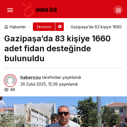
Suudi Turizm Otoritesi,
Monako Yat Fuarı’nda Kızıldeniz’in
Yorum Yap
Paylaş
Haberler
Gazipaşa’da 83 kişiye 1660 a
Ekonomi
Gazipaşa’da 83 kişiye 1660
Yatçılık Potansiyelini Tanıttı
adet fidan desteğinde
bulunuldu
haberozu
tarafından yayınlandı
26 Eylül 2025, 12:26
yayınlandı
48