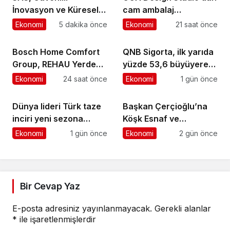
İnovasyon ve Küresel
cam ambalaj
Etkiyle Dolu 50 Yılı
tasarımında bütüncül
Ekonomi
5 dakika önce
Ekonomi
21 saat önce
Geride Bırakıyor
yaklaşım
Bosch Home Comfort
QNB Sigorta, ilk yarıda
Group, REHAU Yerden
yüzde 53,6 büyüyerek
Isıtma Sistemleri’nin
10,66 milyar TL prim
Ekonomi
24 saat önce
Ekonomi
1 gün önce
Türkiye’deki tek yetkili
üretimine ulaştı
distribütörü oldu
Dünya lideri Türk taze
Başkan Çerçioğlu’na
inciri yeni sezona
Köşk Esnaf ve
başladı
Sanatkârlar
Ekonomi
1 gün önce
Ekonomi
2 gün önce
Odası’ndan Ziyaret
Bir Cevap Yaz
E-posta adresiniz yayınlanmayacak.
Gerekli alanlar
*
ile işaretlenmişlerdir