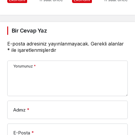
Yetenekleri Arıyor
trilyon TL’yi aştı
Bir Cevap Yaz
E-posta adresiniz yayınlanmayacak.
Gerekli alanlar
*
ile işaretlenmişlerdir
Yorumunuz
*
Adınız
*
E-Posta
*