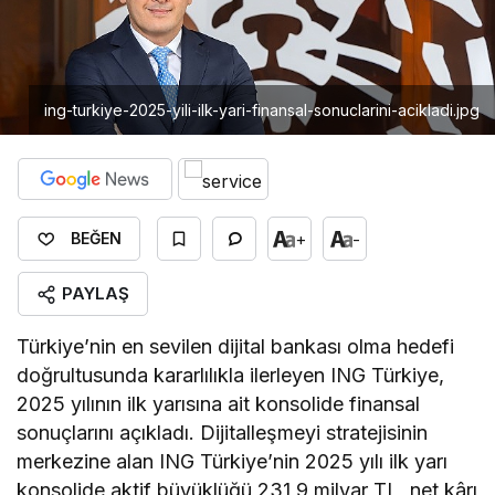
ing-turkiye-2025-yili-ilk-yari-finansal-sonuclarini-acikladi.jpg
+
-
BEĞEN
PAYLAŞ
Türkiye’nin en sevilen dijital bankası olma hedefi
doğrultusunda kararlılıkla ilerleyen ING Türkiye,
2025 yılının ilk yarısına ait konsolide finansal
sonuçlarını açıkladı. Dijitalleşmeyi stratejisinin
merkezine alan ING Türkiye’nin 2025 yılı ilk yarı
konsolide aktif büyüklüğü 231,9 milyar TL, net kârı