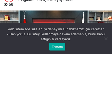
56
Web sitemizde size en iyi deneyimi sunabilmemiz için çerezleri
kullanıyoruz. Bu siteyi kullanmaya devam ederseniz, bunu kabul
ettiğinizi varsayarız.
Bu web sitesinde en iyi deneyimi yaşamanızı sağlamak
Tamam
Anasayfa
Akış
Kabul
için çerezler kullanılmaktadır.
manisa-tarihinin-en-buyuk-altyapi-yatirimi-projesi-imzalandi.jpg
PAYLAŞ
BEĞEN