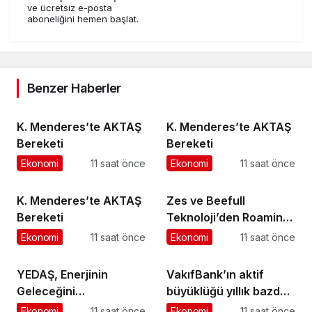
ve ücretsiz e-posta
aboneliğini hemen başlat.
Benzer Haberler
K. Menderes’te AKTAŞ
K. Menderes’te AKTAŞ
Bereketi
Bereketi
Ekonomi
11 saat önce
Ekonomi
11 saat önce
K. Menderes’te AKTAŞ
Zes ve Beefull
Bereketi
Teknoloji’den Roaming
İş Birliği
Ekonomi
11 saat önce
Ekonomi
11 saat önce
YEDAŞ, Enerjinin
VakıfBank’ın aktif
Geleceğini
büyüklüğü yıllık bazda
Şekillendirecek Genç
yüzde 28 artışla 5,8
Ekonomi
11 saat önce
Ekonomi
11 saat önce