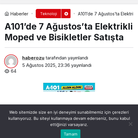
Haberler
A101’de 7 Ağustos’ta Elektrikl
Teknoloji
A101’de 7 Ağustos’ta Elektrikli
Moped ve Bisikletler Satışta
haberozu
tarafından yayınlandı
5 Ağustos 2025, 23:36
yayınlandı
64
Web sitemizde size en iyi deneyimi sunabilmemiz için çerezleri
kullanıyoruz. Bu siteyi kullanmaya devam ederseniz, bunu kabul
ettiğinizi varsayarız.
Bu web sitesinde en iyi deneyimi yaşamanızı sağlamak
Tamam
Anasayfa
Akış
Kabul
için çerezler kullanılmaktadır.