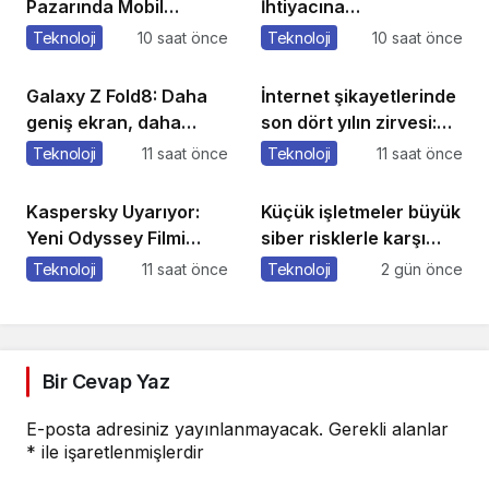
Pazarında Mobil
İhtiyacına
Hakimiyet %43’e Ulaştı
Vodafone’dan Yeni
Teknoloji
10 saat önce
Teknoloji
10 saat önce
Anten Teknolojisi
Galaxy Z Fold8: Daha
İnternet şikayetlerinde
geniş ekran, daha
son dört yılın zirvesi:
güçlü üretkenlik
78 bin 610 şikayet
Teknoloji
11 saat önce
Teknoloji
11 saat önce
Kaspersky Uyarıyor:
Küçük işletmeler büyük
Yeni Odyssey Filmi
siber risklerle karşı
Dünya Çapında
karşıya
Teknoloji
11 saat önce
Teknoloji
2 gün önce
Heyecan Yaratırken
Dolandırıcılar da
Harekete Geçiyor
Bir Cevap Yaz
E-posta adresiniz yayınlanmayacak.
Gerekli alanlar
*
ile işaretlenmişlerdir