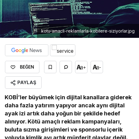
kotu-amacli-reklamlarla-kobilere-siziyorlar.jpg
+
-
BEĞEN
PAYLAŞ
KOBİ’ler büyümek için dijital kanallara giderek
daha fazla yatırım yapıyor ancak aynı dijital
ayak izi artık daha yoğun bir şekilde hedef
alınıyor. Kötü amaçlı reklam kampanyaları,
buluta sızma girişimleri ve sponsorlu içerik
yoluyla kimlik avı artık münferit olaylar değil.