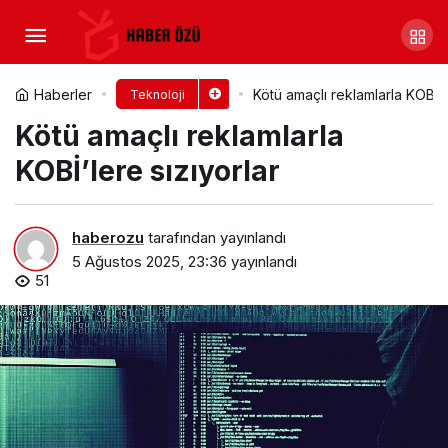
A101’de 7 Ağustos’ta Elektrikli
Moped ve Bisikletler Satışta
Yorum Yap
Paylaş
Haberler
Kötü amaçlı reklamlarla KOBİ’l
Teknoloji
Kötü amaçlı reklamlarla
KOBİ’lere sızıyorlar
haberozu
tarafından yayınlandı
5 Ağustos 2025, 23:36
yayınlandı
51