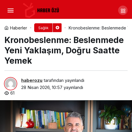
Sağlık, destek ve umut
merkezi
Yorum Yap
Paylaş
Haberler
Kronobeslenme: Beslenmede Yen
Sağlık
Kronobeslenme: Beslenmede
Yeni Yaklaşım, Doğru Saatte
Yemek
haberozu
tarafından yayınlandı
28 Nisan 2026, 10:57
yayınlandı
61