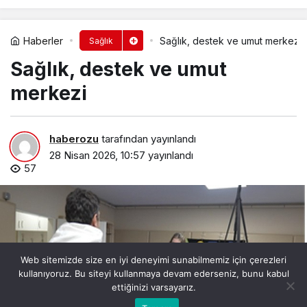
Haberler
Sağlık, destek ve umut merkezi
Sağlık
Sağlık, destek ve umut
merkezi
haberozu
tarafından yayınlandı
28 Nisan 2026, 10:57
yayınlandı
57
Web sitemizde size en iyi deneyimi sunabilmemiz için çerezleri
kullanıyoruz. Bu siteyi kullanmaya devam ederseniz, bunu kabul
ettiğinizi varsayarız.
Bu web sitesinde en iyi deneyimi yaşamanızı sağlamak