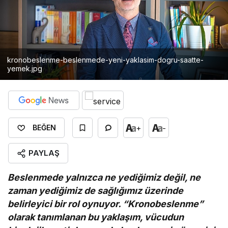
kronobeslenme-beslenmede-yeni-yaklasim-dogru-saatte-
yemek.jpg
+
-
BEĞEN
PAYLAŞ
Beslenmede yalnızca ne yediğimiz değil, ne
zaman yediğimiz de sağlığımız üzerinde
belirleyici bir rol oynuyor. “Kronobeslenme”
olarak tanımlanan bu yaklaşım, vücudun