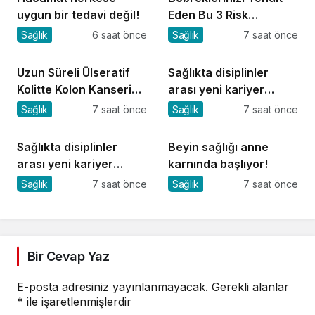
uygun bir tedavi değil!
Eden Bu 3 Risk
Faktörüne Dikkat!
Sağlık
6 saat önce
Sağlık
7 saat önce
Uzun Süreli Ülseratif
Sağlıkta disiplinler
Kolitte Kolon Kanseri
arası yeni kariyer
Riski Artıyor mu?
dönemi
Sağlık
7 saat önce
Sağlık
7 saat önce
Sağlıkta disiplinler
Beyin sağlığı anne
arası yeni kariyer
karnında başlıyor!
dönemi
Sağlık
7 saat önce
Sağlık
7 saat önce
Bir Cevap Yaz
E-posta adresiniz yayınlanmayacak.
Gerekli alanlar
*
ile işaretlenmişlerdir