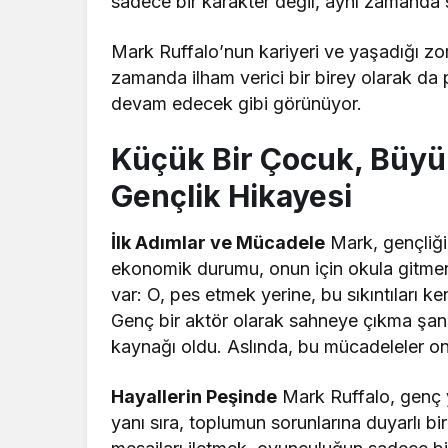
sadece bir karakter değil, aynı zamanda 
Mark Ruffalo’nun kariyeri ve yaşadığı zor
zamanda ilham verici bir birey olarak da 
devam edecek gibi görünüyor.
Küçük Bir Çocuk, Büyük
Gençlik Hikayesi
İlk Adımlar ve Mücadele
Mark, gençliğini
ekonomik durumu, onun için okula gitmeni
var: O, pes etmek yerine, bu sıkıntıları ken
Genç bir aktör olarak sahneye çıkma şans
kaynağı oldu. Aslında, bu mücadeleler on
Hayallerin Peşinde
Mark Ruffalo, genç y
yanı sıra, toplumun sorunlarına duyarlı b