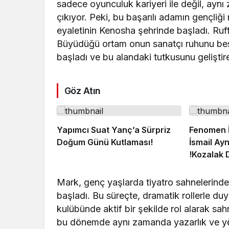
sadece oyunculuk kariyeri ile değil, aynı
çıkıyor. Peki, bu başarılı adamın gençliğ
eyaletinin Kenosha şehrinde başladı. Ruffa
Büyüdüğü ortam onun sanatçı ruhunu bes
başladı ve bu alandaki tutkusunu geliştir
Göz Atın
Yapımcı Suat Yanç’a Sürpriz
Fenomen İ
Doğum Günü Kutlaması!
İsmail Ayn
!Kozalak 
Vizyonda
Mark, genç yaşlarda tiyatro sahnelerinde
başladı. Bu süreçte, dramatik rollerle duygu
kulübünde aktif bir şekilde rol alarak s
bu dönemde aynı zamanda yazarlık ve yönet