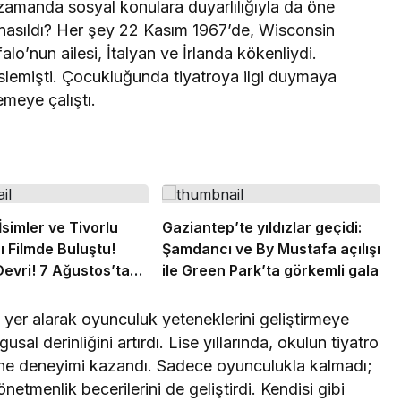
 zamanda sosyal konulara duyarlılığıyla da öne
i nasıldı? Her şey 22 Kasım 1967’de, Wisconsin
lo’nun ailesi, İtalyan ve İrlanda kökenliydi.
lemişti. Çocukluğunda tiyatroya ilgi duymaya
emeye çalıştı.
simler ve Tivorlu
Gaziantep’te yıldızlar geçidi:
ı Filmde Buluştu!
Şamdancı ve By Mustafa açılışı
Devri! 7 Ağustos’ta
ile Green Park’ta görkemli gala
 yer alarak oyunculuk yeteneklerini geliştirmeye
sal derinliğini artırdı. Lise yıllarında, okulun tiyatro
ahne deneyimi kazandı. Sadece oyunculukla kalmadı;
menlik becerilerini de geliştirdi. Kendisi gibi