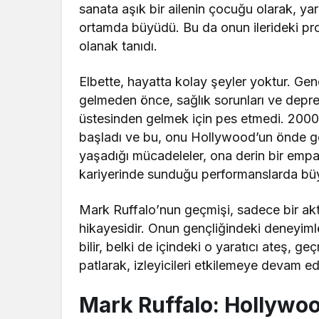
sanata aşık bir ailenin çocuğu olarak, y
ortamda büyüdü. Bu da onun ilerideki proj
olanak tanıdı.
Elbette, hayatta kolay şeyler yoktur. Gençl
gelmeden önce, sağlık sorunları ve depre
üstesinden gelmek için pes etmedi. 2000’l
başladı ve bu, onu Hollywood’un önde gele
yaşadığı mücadeleler, ona derin bir empa
kariyerinde sunduğu performanslarda büyü
Mark Ruffalo’nun geçmişi, sadece bir akt
hikayesidir. Onun gençliğindeki deneyimler
bilir, belki de içindeki o yaratıcı ateş, g
patlarak, izleyicileri etkilemeye devam ed
Mark Ruffalo: Hollywoo