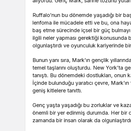
alıyordu. Genç Mark, sahne tozunu yutar
Ruffalo’nun bu dönemde yaşadığı bir başk
lenfoma ile mücadele etti ve bu, ona haya
baş etme sürecinde içsel bir güç bulmayı
ilgili neler yapması gerektiği konusunda
olgunlaştırdı ve oyunculuk kariyerinde b
Bunun yanı sıra, Mark’ın gençlik yıllarınd
temel taşlarını oluşturdu. New York’ta ge
tanıştı. Bu dönemdeki dostlukları, onun ka
İçinde bulunduğu yaratıcı çevre, Mark’ın 
geniş kitlelere tanıttı.
Genç yaşta yaşadığı bu zorluklar ve kaza
önemli bir yer edinmiş durumda. Her bir d
zamanda bir insan olarak da olgunlaştırdı