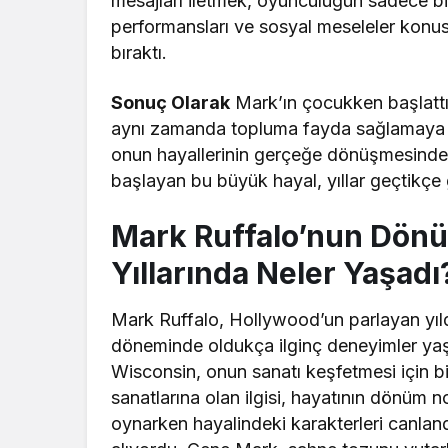
mesajları iletmek, oyunculuğun sadece bi
performansları ve sosyal meseleler konusund
bıraktı.
Sonuç Olarak
Mark’ın çocukken başlattığ
aynı zamanda topluma fayda sağlamaya çalı
onun hayallerinin gerçeğe dönüşmesindeki
başlayan bu büyük hayal, yıllar geçtikç
Mark Ruffalo’nun Dönü
Yıllarında Neler Yaşadı
Mark Ruffalo, Hollywood’un parlayan yıldı
döneminde oldukça ilginç deneyimler yaş
Wisconsin, onun sanatı keşfetmesi için b
sanatlarına olan ilgisi, hayatının dönüm n
oynarken hayalindeki karakterleri canland