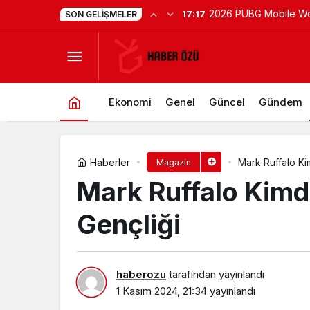
2026 PUBG Mobile Wo
17:17
SON GELIŞMELER
Mark Ruffalo Kimdir? Mark Ruffalo 
Heyecanı Paris’te Başl
Ekonomi
Genel
Güncel
Gündem
Haberler
Mark Ruffalo Ki
Magazin
Mark Ruffalo Kimd
Gençliği
haberozu
tarafından yayınlandı
1 Kasım 2024, 21:34
yayınlandı