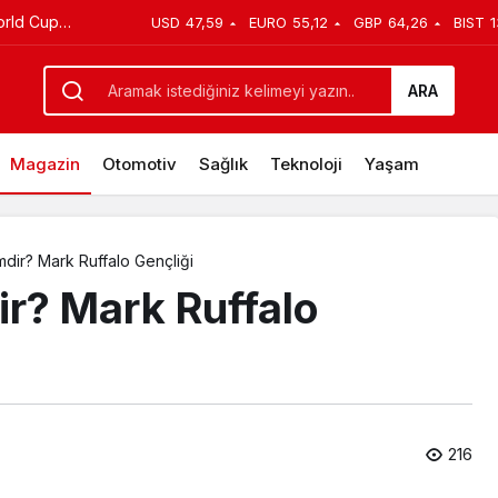
rld Cup
USD
47,59
EURO
55,12
GBP
64,26
BIST
1
Gençliği
ıyor
ARA
Magazin
Otomotiv
Sağlık
Teknoloji
Yaşam
mdir? Mark Ruffalo Gençliği
ir? Mark Ruffalo
216