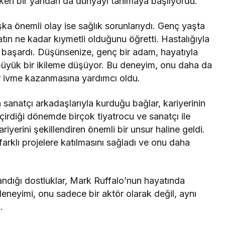
ken bir yandan da dünyayı tanımaya başlıyordu.
a önemli olay ise sağlık sorunlarıydı. Genç yaşta
tın ne kadar kıymetli olduğunu öğretti. Hastalığıyla
 başardı. Düşünsenize, genç bir adam, hayatıyla
 büyük bir ikileme düşüyor. Bu deneyim, onu daha da
ir ivme kazanmasına yardımcı oldu.
a sanatçı arkadaşlarıyla kurduğu bağlar, kariyerinin
çirdiği dönemde birçok tiyatrocu ve sanatçı ile
riyerini şekillendiren önemli bir unsur haline geldi.
farklı projelere katılmasını sağladı ve onu daha
ndığı dostluklar, Mark Ruffalo’nun hayatında
eneyimi, onu sadece bir aktör olarak değil, aynı
.