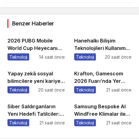
Benzer Haberler
2026 PUBG Mobile
Hanehalkı Bilişim
World Cup Heyecanı
Teknolojileri Kullanım
Paris’te Başlıyor
Araştırması, 2026
Teknoloji
14 saat önce
Teknoloji
20 saat önce
Yapay zekâ sosyal
Krafton, Gamescom
bilimcilere yeni kariyer
2026 Fuarı’nda Yer
kapıları açıyor!
Alacak Oyunlarına Dair
Teknoloji
20 saat önce
Teknoloji
21 saat önce
Yeni Ayrıntıları Paylaştı
Siber Saldırganların
Samsung Bespoke AI
Yeni Hedefi Tatilciler:
WindFree Klimalar ile
Kaspersky’den Güvenli
çocuk odalarında
Teknoloji
21 saat önce
Teknoloji
21 saat önce
Seyahat Rehberi
rüzgarsız ve konforlu
uyku dönemi