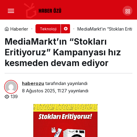
Excalibur G920 ile yapay zeka
destekli RTX 5000’in Gücü Zirvede
Yorum Yap
Paylaş
Haberler
MediaMarkt’ın “Stokları Erit
Teknoloji
MediaMarkt’ın “Stokları
Eritiyoruz” Kampanyası hız
kesmeden devam ediyor
haberozu
tarafından yayınlandı
8 Ağustos 2025, 11:27
yayınlandı
139