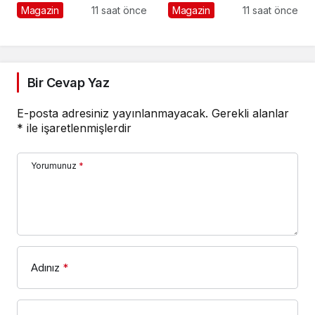
animasyon filmi oluyor
Birliği: Vişne
Magazin
11 saat önce
Magazin
11 saat önce
Bir Cevap Yaz
E-posta adresiniz yayınlanmayacak.
Gerekli alanlar
*
ile işaretlenmişlerdir
Yorumunuz
*
Adınız
*