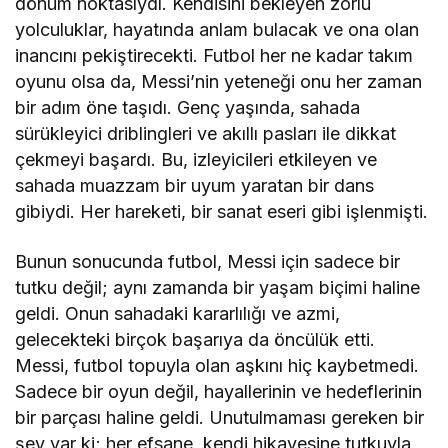
dönüm noktasıydı. Kendisini bekleyen zorlu
yolculuklar, hayatında anlam bulacak ve ona olan
inancını pekiştirecekti. Futbol her ne kadar takım
oyunu olsa da, Messi’nin yeteneği onu her zaman
bir adım öne taşıdı. Genç yaşında, sahada
sürükleyici driblingleri ve akıllı pasları ile dikkat
çekmeyi başardı. Bu, izleyicileri etkileyen ve
sahada muazzam bir uyum yaratan bir dans
gibiydi. Her hareketi, bir sanat eseri gibi işlenmişti.
Bunun sonucunda futbol, Messi için sadece bir
tutku değil; aynı zamanda bir yaşam biçimi haline
geldi. Onun sahadaki kararlılığı ve azmi,
gelecekteki birçok başarıya da öncülük etti.
Messi, futbol topuyla olan aşkını hiç kaybetmedi.
Sadece bir oyun değil, hayallerinin ve hedeflerinin
bir parçası haline geldi. Unutulmaması gereken bir
şey var ki; her efsane, kendi hikayesine tutkuyla