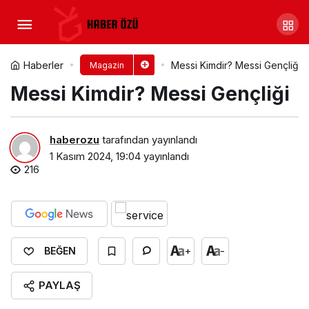
Rihanna Boyu, Kilosu, Göz
Rengi ve Vücut Ölçüleri
Yorum Yap
Paylaş
Haberler
Messi Kimdir? Messi Gençliği
Magazin
Messi Kimdir? Messi Gençliği
haberozu
tarafından yayınlandı
1 Kasım 2024, 19:04
yayınlandı
216
+
-
BEĞEN
PAYLAŞ