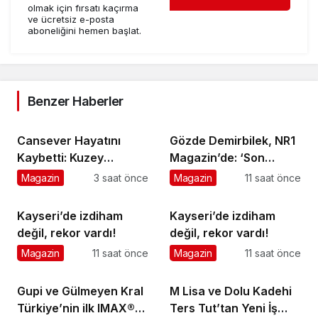
olmak için fırsatı kaçırma
ve ücretsiz e-posta
aboneliğini hemen başlat.
Benzer Haberler
Cansever Hayatını
Gözde Demirbilek, NR1
Kaybetti: Kuzey
Magazin’de: ‘Son
Makedonya’da
assolist olarak var
Magazin
3 saat önce
Magazin
11 saat önce
Toprağa Verilecek
olacağım!’
Kayseri’de izdiham
Kayseri’de izdiham
değil, rekor vardı!
değil, rekor vardı!
Magazin
11 saat önce
Magazin
11 saat önce
Gupi ve Gülmeyen Kral
M Lisa ve Dolu Kadehi
Türkiye’nin ilk IMAX®
Ters Tut’tan Yeni İş