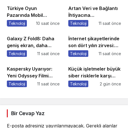
Türkiye Oyun
Artan Veri ve Bağlantı
Pazarında Mobil
İhtiyacına
Hakimiyet %43’e Ulaştı
Vodafone’dan Yeni
Teknoloji
10 saat önce
Teknoloji
11 saat önce
Anten Teknolojisi
Galaxy Z Fold8: Daha
İnternet şikayetlerinde
geniş ekran, daha
son dört yılın zirvesi:
güçlü üretkenlik
78 bin 610 şikayet
Teknoloji
11 saat önce
Teknoloji
11 saat önce
Kaspersky Uyarıyor:
Küçük işletmeler büyük
Yeni Odyssey Filmi
siber risklerle karşı
Dünya Çapında
karşıya
Teknoloji
11 saat önce
Teknoloji
2 gün önce
Heyecan Yaratırken
Dolandırıcılar da
Harekete Geçiyor
Bir Cevap Yaz
E-posta adresiniz yayınlanmayacak.
Gerekli alanlar