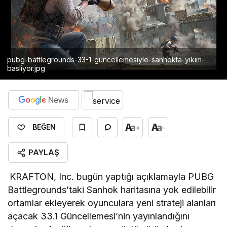
pubg-battlegrounds-33-1-guncellemesiyle-sanhokta-yikim-
basliyor.jpg
+
-
BEĞEN
PAYLAŞ
KRAFTON, Inc. bugün yaptığı açıklamayla PUBG
Battlegrounds’taki Sanhok haritasına yok edilebilir
ortamlar ekleyerek oyunculara yeni strateji alanları
açacak 33.1 Güncellemesi’nin yayınlandığını