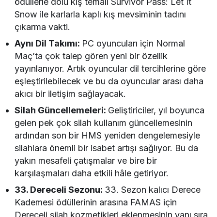
ödüllerle dolu kış temalı Survivor Pass: Let It
Snow ile karlarla kaplı kış mevsiminin tadını
çıkarma vakti.
Aynı Dil Takımı:
PC oyuncuları için Normal
Maç’ta çok talep gören yeni bir özellik
yayınlanıyor. Artık oyuncular dil tercihlerine göre
eşleştirilebilecek ve bu da oyuncular arası daha
akıcı bir iletişim sağlayacak.
Silah Güncellemeleri:
Geliştiriciler, yıl boyunca
gelen pek çok silah kullanım güncellemesinin
ardından son bir HMS yeniden dengelemesiyle
silahlara önemli bir isabet artışı sağlıyor. Bu da
yakın mesafeli çatışmalar ve bire bir
karşılaşmaları daha etkili hâle getiriyor.
33. Dereceli Sezonu:
33. Sezon kalıcı Derece
Kademesi ödüllerinin arasına FAMAS için
Dereceli silah kozmetikleri eklenmesinin yanı sıra