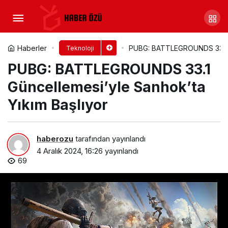
Yemeksepeti, Değişen Ana
Sayfası ve Yenilenen Özellikleriyle
Yorum Yap
Paylaş
Haberler
PUBG: BATTLEGROUNDS 33.1 Gü
Teknoloji
PUBG: BATTLEGROUNDS 33.1
Uygulama Deneyimini Geliştiriyor
Güncellemesi’yle Sanhok’ta
Yıkım Başlıyor
haberozu
tarafından yayınlandı
4 Aralık 2024, 16:26
yayınlandı
69