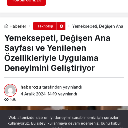
YORUM GÖNDER
Haberler
Yemeksepeti, Değişen Ana Say
Teknoloji
Yemeksepeti, Değişen Ana
Sayfası ve Yenilenen
Özellikleriyle Uygulama
Deneyimini Geliştiriyor
haberozu
tarafından yayınlandı
4 Aralık 2024, 14:19
yayınlandı
166
Web sitemizde size en iyi deneyimi sunabilmemiz için çerezleri
kullanıyoruz. Bu siteyi kullanmaya devam ederseniz, bunu kabul