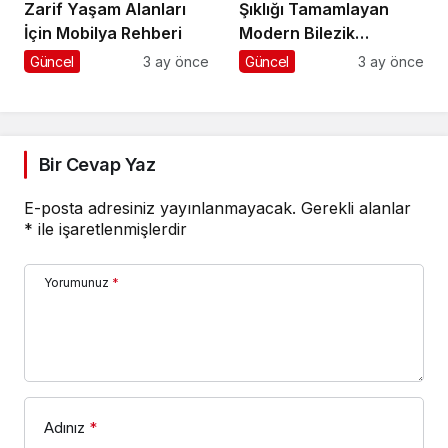
Zarif Yaşam Alanları
Şıklığı Tamamlayan
İçin Mobilya Rehberi
Modern Bilezik
Seçenekleri
Güncel
3 ay önce
Güncel
3 ay önce
Bir Cevap Yaz
E-posta adresiniz yayınlanmayacak.
Gerekli alanlar
*
ile işaretlenmişlerdir
Yorumunuz
*
Adınız
*