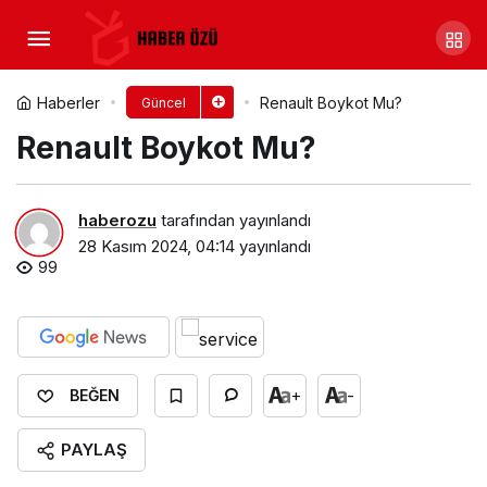
Coca-Cola Boykot Mu?
Yorum Yap
Paylaş
Haberler
Renault Boykot Mu?
Güncel
Renault Boykot Mu?
haberozu
tarafından yayınlandı
28 Kasım 2024, 04:14
yayınlandı
99
+
-
BEĞEN
PAYLAŞ