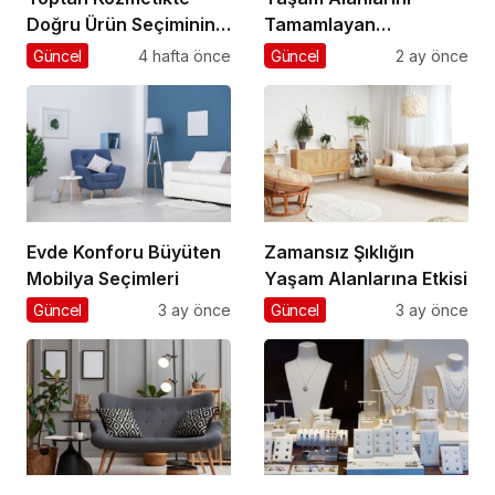
Doğru Ürün Seçiminin
Tamamlayan
Anahtarı
Aydınlatma Seçimleri
Güncel
4 hafta önce
Güncel
2 ay önce
Evde Konforu Büyüten
Zamansız Şıklığın
Mobilya Seçimleri
Yaşam Alanlarına Etkisi
Güncel
3 ay önce
Güncel
3 ay önce