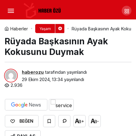
Rüyada Başkasının Avret
Yerini Temiz Görmek​
Yorum Yap
Paylaş
Haberler
Rüyada Başkasının Ayak Kokusu
Yaşam
Rüyada Başkasının Ayak
Kokusunu Duymak​
haberozu
tarafından yayınlandı
29 Ekim 2024, 13:34
yayınlandı
2.936
+
-
BEĞEN