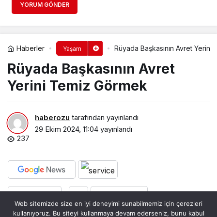
YORUM GÖNDER
Haberler
Rüyada Başkasının Avret Yerini
Yaşam
Rüyada Başkasının Avret
Yerini Temiz Görmek​
haberozu
tarafından yayınlandı
29 Ekim 2024, 11:04
yayınlandı
237
PAYLAŞ
BEĞEN
Web sitemizde size en iyi deneyimi sunabilmemiz için çerezleri
kullanıyoruz. Bu siteyi kullanmaya devam ederseniz, bunu kabul