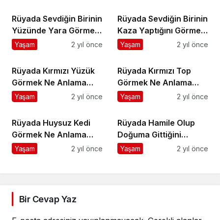
Rüyada Sevdiğin Birinin
Rüyada Sevdiğin Birinin
Yüzünde Yara Görmek
Kaza Yaptığını Görmek
Ne Anlama Gelir?
Ne Anlama Gelir?
Yaşam
2 yıl önce
Yaşam
2 yıl önce
Rüyada Kırmızı Yüzük
Rüyada Kırmızı Top
Görmek Ne Anlama
Görmek Ne Anlama
Gelir?
Gelir?
Yaşam
2 yıl önce
Yaşam
2 yıl önce
Rüyada Huysuz Kedi
Rüyada Hamile Olup
Görmek Ne Anlama
Doğuma Gittiğini
Gelir?
Görmek Ne Anlama
Yaşam
2 yıl önce
Yaşam
2 yıl önce
Gelir?
Bir Cevap Yaz