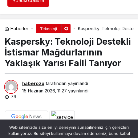
YORUM GÖNDER
Haberler
Kaspersky: Teknoloji Destekli 
Teknoloji
Kaspersky: Teknoloji Destekli
İstismar Mağdurlarının
Yaklaşık Yarısı Faili Tanıyor
haberozu
tarafından yayınlandı
15 Haziran 2026, 11:27
yayınlandı
79
Web sitemizde size en iyi deneyimi sunabilmemiz için çerezleri
PAYLAŞ
BEĞEN
kullanıyoruz. Bu siteyi kullanmaya devam ederseniz, bunu kabul