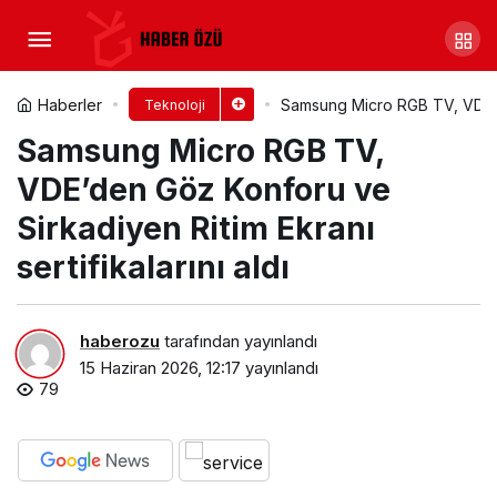
Kaspersky: Teknoloji Destekli
İstismar Mağdurlarının Yaklaşık Yarısı
Yorum Yap
Paylaş
Haberler
Samsung Micro RGB TV, VDE’den
Teknoloji
Samsung Micro RGB TV,
Faili Tanıyor
VDE’den Göz Konforu ve
Sirkadiyen Ritim Ekranı
sertifikalarını aldı
haberozu
tarafından yayınlandı
15 Haziran 2026, 12:17
yayınlandı
79