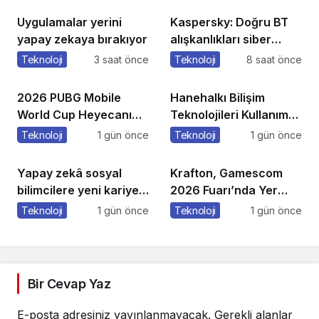
Uygulamalar yerini
Kaspersky: Doğru BT
yapay zekaya bırakıyor
alışkanlıkları siber
dayanıklılığı
Teknoloji
3 saat önce
Teknoloji
8 saat önce
güçlendiriyor
2026 PUBG Mobile
Hanehalkı Bilişim
World Cup Heyecanı
Teknolojileri Kullanım
Paris’te Başlıyor
Araştırması, 2026
Teknoloji
1 gün önce
Teknoloji
1 gün önce
Yapay zekâ sosyal
Krafton, Gamescom
bilimcilere yeni kariyer
2026 Fuarı’nda Yer
kapıları açıyor!
Alacak Oyunlarına Dair
Teknoloji
1 gün önce
Teknoloji
1 gün önce
Yeni Ayrıntıları Paylaştı
Bir Cevap Yaz
E-posta adresiniz yayınlanmayacak.
Gerekli alanlar