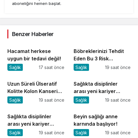
aboneliğini hemen başlat.
Benzer Haberler
Hacamat herkese
Böbreklerinizi Tehdit
uygun bir tedavi değil!
Eden Bu 3 Risk
Faktörüne Dikkat!
Sağlık
17 saat önce
Sağlık
19 saat önce
Uzun Süreli Ülseratif
Sağlıkta disiplinler
Kolitte Kolon Kanseri
arası yeni kariyer
Riski Artıyor mu?
dönemi
Sağlık
19 saat önce
Sağlık
19 saat önce
Sağlıkta disiplinler
Beyin sağlığı anne
arası yeni kariyer
karnında başlıyor!
dönemi
Sağlık
19 saat önce
Sağlık
19 saat önce