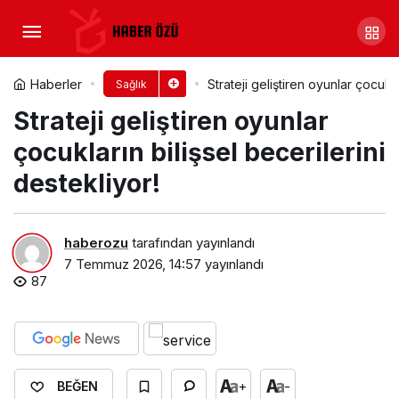
Strateji geliştiren oyunlar
çocukların bilişsel becerilerini
Yorum Yap
Haberler
Strateji geliştiren oyunlar çocukla
Sağlık
Strateji geliştiren oyunlar
destekliyor!
çocukların bilişsel becerilerini
destekliyor!
haberozu
tarafından yayınlandı
7 Temmuz 2026, 14:57
yayınlandı
87
+
-
BEĞEN