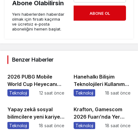
Abone Olabilirsin
ABONE OL
Yeni haberlerden haberdar
olmak için fırsatı kaçırma
ve ücretsiz e-posta
aboneliğini hemen başlat.
Benzer Haberler
2026 PUBG Mobile
Hanehalkı Bilişim
World Cup Heyecanı
Teknolojileri Kullanım
Paris’te Başlıyor
Araştırması, 2026
Teknoloji
12 saat önce
Teknoloji
18 saat önce
Yapay zekâ sosyal
Krafton, Gamescom
bilimcilere yeni kariyer
2026 Fuarı’nda Yer
kapıları açıyor!
Alacak Oyunlarına Dair
Teknoloji
18 saat önce
Teknoloji
18 saat önce
Yeni Ayrıntıları Paylaştı