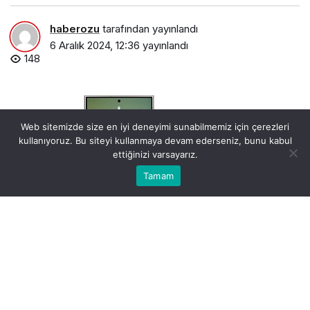
haberozu
tarafından yayınlandı
6 Aralık 2024, 12:36
yayınlandı
148
Web sitemizde size en iyi deneyimi sunabilmemiz için çerezleri
kullanıyoruz. Bu siteyi kullanmaya devam ederseniz, bunu kabul
ettiğinizi varsayarız.
Bu web sitesinde en iyi deneyimi yaşamanızı sağlamak
Tamam
Anasayfa
Akış
Kabul
için çerezler kullanılmaktadır.
samsung-one-ui-7-beta-surumu-gelecegin-mobil-ai-
deneyimine-kapi-araliyor.jpg