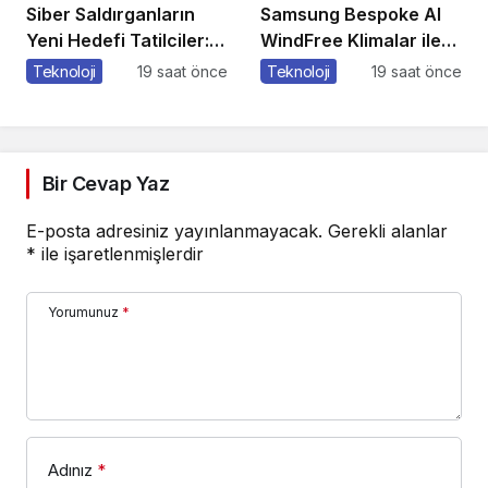
Siber Saldırganların
Samsung Bespoke AI
Yeni Hedefi Tatilciler:
WindFree Klimalar ile
Kaspersky’den Güvenli
çocuk odalarında
Teknoloji
19 saat önce
Teknoloji
19 saat önce
Seyahat Rehberi
rüzgarsız ve konforlu
uyku dönemi
Bir Cevap Yaz
E-posta adresiniz yayınlanmayacak.
Gerekli alanlar
*
ile işaretlenmişlerdir
Yorumunuz
*
Adınız
*