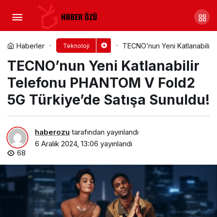
Samsung One UI 7 Beta
sürümü geleceğin mobil AI deneyimine
Yorum Yap
Paylaş
Haberler
TECNO’nun Yeni Katlanabilir
Teknoloji
TECNO’nun Yeni Katlanabilir
kapı aralıyor
Telefonu PHANTOM V Fold2
5G Türkiye’de Satışa Sunuldu!
haberozu
tarafından yayınlandı
6 Aralık 2024, 13:06
yayınlandı
68