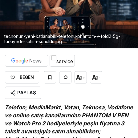
tecnonun-yeni-katlanabilir-telefonu-phantom-v-fold2-5g-
turkiyede-satisa-sunuldu.jpg
+
-
BEĞEN
PAYLAŞ
Telefon; MediaMarkt, Vatan, Teknosa, Vodafone
ve online satış kanallarından PHANTOM V PEN
ve Watch Pro 2 hediyeleriyle peşin fiyatına 3
taksit avantajıyla satın alınabilirken;