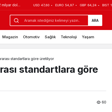
a
USD
47,60
EURO
54,97
GBP
64,24
BIST
 göre üretiliyor
klet Fırsatı
ARA
Magazin
Otomotiv
Sağlık
Teknoloji
Yaşam
ararası standartlara göre üretiliyor
arası standartlara göre
60