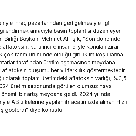
yle ihraç pazarlarından geri gelmesiyle ilgili
gilendirmek amacıyla basın toplantısı düzenleyen
rı Birliği Başkanı Mehmet Ali Işık, “Son dönemde
flatoksin, kuru incire insan eliyle konulan zirai
ek çok tarım ürününde olduğu gibi iklim koşullarına
ntarlar tarafından üretim aşamasında meydana
 aflatoksin oluşumu her yıl farklılık göstermektedir.
ı olarak toplam üretimdeki aflatoksin varlığı, %0,5
 2024 üretim sezonunda görülen olumsuz hava
a önemli bir artış meydana geldi. 2024 yılında
iyle AB ülkelerine yapılan ihracatımızda alınan Hızlı
tış gösterdi” diye konuştu.