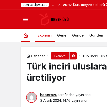
A101’den 6 Ağustos’t
20:07
SON GELIŞMELER
Türk inciri uluslararası standartlara
Kaçırılmayacak Motosi
Ekonomi
Genel
Güncel
Gündem
Haberler
Türk inciri ulusl
Ekonomi
Türk inciri uluslar
üretiliyor
haberozu
tarafından yayınlandı
3 Aralık 2024, 14:16
yayınlandı