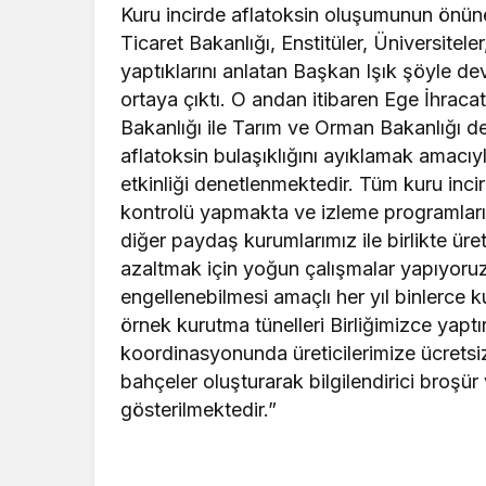
Kuru incirde aflatoksin oluşumunun önüne
Ticaret Bakanlığı, Enstitüler, Üniversiteler
yaptıklarını anlatan Başkan Işık şöyle dev
ortaya çıktı. O andan itibaren Ege İhracatç
Bakanlığı ile Tarım ve Orman Bakanlığı des
aflatoksin bulaşıklığını ayıklamak amacıy
etkinliği denetlenmektedir. Tüm kuru inci
kontrolü yapmakta ve izleme programları
diğer paydaş kurumlarımız ile birlikte ür
azaltmak için yoğun çalışmalar yapıyoru
engellenebilmesi amaçlı her yıl binlerce kur
örnek kurutma tünelleri Birliğimizce yapt
koordinasyonunda üreticilerimize ücretsi
bahçeler oluşturarak bilgilendirici broşür 
gösterilmektedir.”