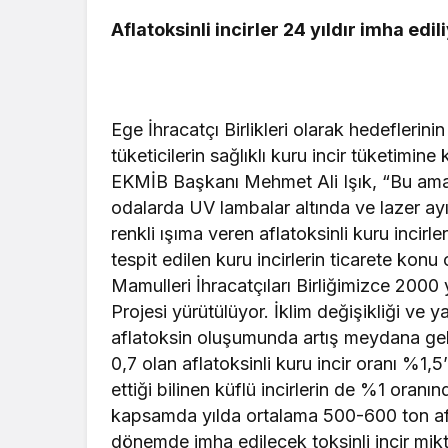
Aflatoksinli incirler 24 yıldır imha edil
Ege İhracatçı Birlikleri olarak hedeflerin
tüketicilerin sağlıklı kuru incir tüketimine
EKMİB Başkanı Mehmet Ali Işık, “Bu amaçl
odalarda UV lambalar altında ve lazer ayık
renkli ışıma veren aflatoksinli kuru incirl
tespit edilen kuru incirlerin ticarete ko
Mamulleri İhracatçıları Birliğimizce 2000 y
Projesi yürütülüyor. İklim değişikliği ve
aflatoksin oluşumunda artış meydana gel
0,7 olan aflatoksinli kuru incir oranı %1,
ettiği bilinen küflü incirlerin de %1 oranın
kapsamda yılda ortalama 500-600 ton afla
dönemde imha edilecek toksinli incir mikta