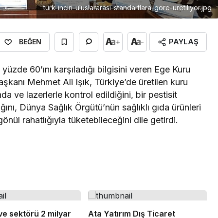
turk-inciri-uluslararasi-standartlara-gore-uretiliyor.jpg
PAYLAŞ
+
-
BEĞEN
 yüzde 60’ını karşıladığı bilgisini veren Ege Kuru
Başkanı Mehmet Ali Işık, Türkiye’de üretilen kuru
a ve lazerlerle kontrol edildiğini, bir pestisit
ğını, Dünya Sağlık Örgütü’nün sağlıklı gıda ürünleri
gönül rahatlığıyla tüketebileceğini dile getirdi.
e sektörü 2 milyar
Ata Yatırım Dış Ticaret