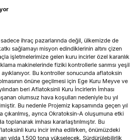
iyor
in sadece ihraç pazarlarında değil, ülkemizde de
 katkı sağlamayı misyon edindiklerinin altını çizen
a işletmelerimize gelen kuru incirler özel karanlık
lama makinelerinde fiziki kontrollerle sarımsı yeşil
er ayıklanıyor. Bu kontroller sonucunda aflatoksin
nu olmasının önüne geçilmesi için Ege Kuru Meyve ve
ılından beri Aflatoksinli Kuru İncirlerin İmhası
 yaşanan olumsuz hava koşulları nedeniyle bu yıl
miştir. Bu nedenle Projemiz kapsamında geçen yıl
5’a çıkarılmış, ayrıca Okratoksin-A oluşumuna etki
da toplanarak imhası kararlaştırılmıştır. Bu
toksinli kuru incir imha edilirken, önümüzdeki
rı yılda 1.500 tona yükselecek. Sürdürülebilirlik