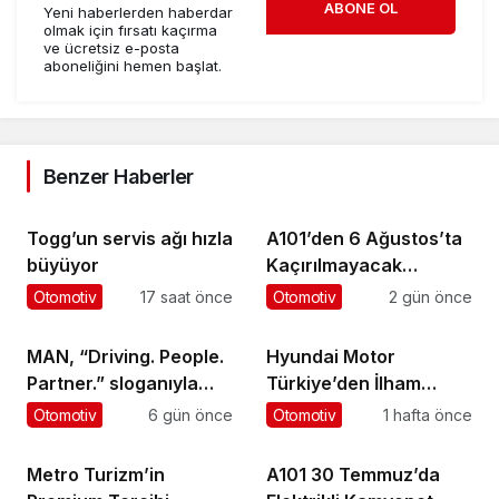
ABONE OL
Yeni haberlerden haberdar
olmak için fırsatı kaçırma
ve ücretsiz e-posta
aboneliğini hemen başlat.
Benzer Haberler
Togg’un servis ağı hızla
A101’den 6 Ağustos’ta
büyüyor
Kaçırılmayacak
Motosiklet Fırsatı
Otomotiv
17 saat önce
Otomotiv
2 gün önce
MAN, “Driving. People.
Hyundai Motor
Partner.” sloganıyla
Türkiye’den İlham
Eylül ayındaki IAA
Veren Gençlik Kampı
Otomotiv
6 gün önce
Otomotiv
1 hafta önce
Transportation
2026’da
Metro Turizm’in
A101 30 Temmuz’da