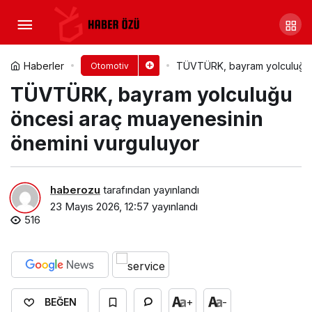
Foton Tunland Türkiye’yi
Dolaşacak
Yorum Yap
Paylaş
Haberler
TÜVTÜRK, bayram yolculuğu ö
Otomotiv
TÜVTÜRK, bayram yolculuğu
öncesi araç muayenesinin
önemini vurguluyor
haberozu
tarafından yayınlandı
23 Mayıs 2026, 12:57
yayınlandı
516
+
-
BEĞEN