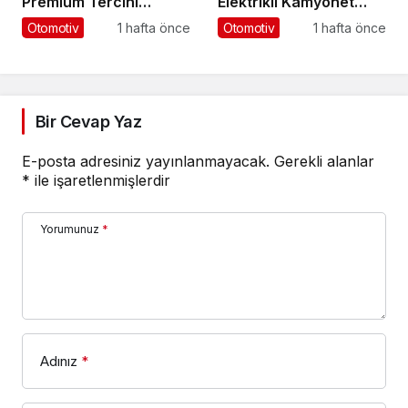
Premium Tercihi
Elektrikli Kamyonet
Neoplan Skyliner Oldu
Satacak
Otomotiv
1 hafta önce
Otomotiv
1 hafta önce
Bir Cevap Yaz
E-posta adresiniz yayınlanmayacak.
Gerekli alanlar
*
ile işaretlenmişlerdir
Yorumunuz
*
Adınız
*