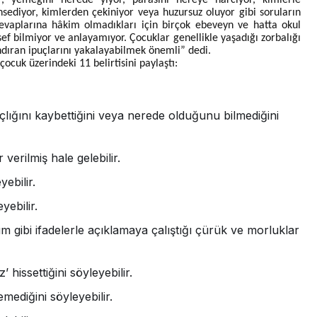
r, yemeğini nerede yiyor, parasını nereye harcıyor, kimlerle
hsediyor, kimlerden çekiniyor veya huzursuz oluyor gibi soruların
evaplarına hâkim olmadıkları için birçok ebeveyn ve hatta okul
f bilmiyor ve anlayamıyor. Çocuklar genellikle yaşadığı zorbalığı
ndıran ipuçlarını yakalayabilmek önemli” dedi.
çocuk üzerindeki 11 belirtisini paylaştı:
lığını kaybettiğini veya nerede olduğunu bilmediğini
 verilmiş hale gelebilir.
ebilir.
yebilir.
gibi ifadelerle açıklamaya çalıştığı çürük ve morluklar
’ hissettiğini söyleyebilir.
emediğini söyleyebilir.