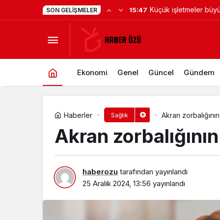
Küçük işletmeler büyük siber
15:47
SON GELIŞMELER
Abdi İbrahim’den erektil disfonksiy
risklerle karşı karşıya
Ekonomi
Genel
Güncel
Gündem
Haberler
Akran zorbalığının 1
Sağlık
Akran zorbalığının 1
haberozu
tarafından yayınlandı
25 Aralık 2024, 13:56
yayınlandı