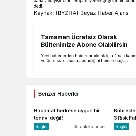
daha anlayışlı olur, empati yeteneği güçlenir bun
dedi.
Kaynak: (BYZHA) Beyaz Haber Ajansı
Tamamen Ücretsiz Olarak
Bültenimize Abone Olabilirsin
Yeni haberlerden haberdar olmak için fırsatı kaçı
ve ücretsiz e-posta aboneliğini hemen başlat.
Benzer Haberler
Hacamat herkese uygun bir
Böbrekler
tedavi değil!
3 Risk Fa
Sağlık
35 dakika önce
Sağlık