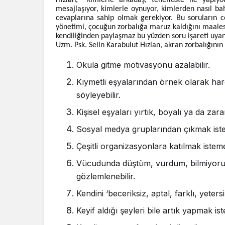
Hızlan, “
Kimlerle arkadaş, teneffüste ne yapıyo
mesajlaşıyor, kimlerle oynuyor, kimlerden nasıl ba
cevaplarına sahip olmak gerekiyor. Bu soruların c
yönetimi, çocuğun zorbalığa maruz kaldığını maalese
kendiliğinden paylaşmaz bu yüzden soru işareti uya
Uzm. Psk. Selin Karabulut Hızlan, akran zorbalığının 
Okula gitme motivasyonu azalabilir.
Kıymetli eşyalarından örnek olarak harç
söyleyebilir.
Kişisel eşyaları yırtık, boyalı ya da zarar
Sosyal medya gruplarından çıkmak istey
Çeşitli organizasyonlara katılmak isteme
Vücudunda düştüm, vurdum, bilmiyorum 
gözlemlenebilir.
Kendini ‘beceriksiz, aptal, farklı, yetersiz
Keyif aldığı şeyleri bile artık yapmak ist