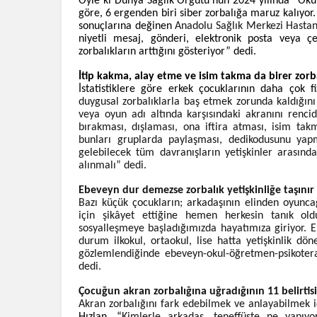
Öyle ki Dünya Sağlık Örgütü’nün 2024 yılında “Oku
göre, 6 ergenden biri siber zorbalığa maruz kalıyor.
sonuçlarına değinen
Anadolu Sağlık Merkezi Hastan
niyetli mesaj, gönderi, elektronik posta veya çe
zorbalıkların arttığını gösteriyor” dedi.
İtip kakma, alay etme ve isim takma da birer zorb
İstatistiklere göre erkek çocuklarının daha çok f
duygusal zorbalıklarla baş etmek zorunda kaldığın
veya oyun adı altında karşısındaki akranını renci
bırakması, dışlaması, ona iftira atması, isim tak
bunları gruplarda paylaşması, dedikodusunu yap
gelebilecek tüm davranışların yetişkinler arasınd
alınmalı” dedi.
Ebeveyn dur demezse zorbalık yetişkinliğe taşını
Bazı küçük çocukların; arkadaşının elinden oyunc
için şikâyet ettiğine hemen herkesin tanık old
sosyalleşmeye başladığımızda hayatımıza giriyor. 
durum ilkokul, ortaokul, lise hatta yetişkinlik dö
gözlemlendiğinde ebeveyn-okul-öğretmen-psikotera
dedi.
Çocuğun akran zorbalığına uğradığının 11 belirtis
Akran zorbalığını fark edebilmek ve anlayabilmek 