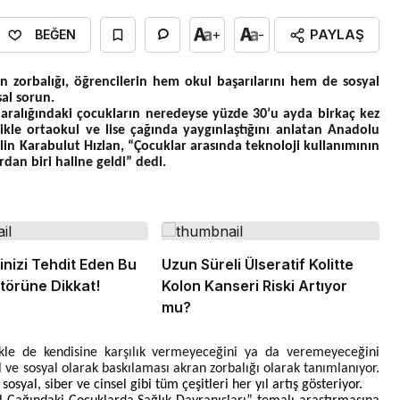
PAYLAŞ
+
-
BEĞEN
n zorbalığı, öğrencilerin hem okul başarılarını hem de sosyal
al sorun.
ş aralığındaki çocukların neredeyse yüzde 30’u ayda birkaç kez
likle ortaokul ve lise çağında yaygınlaştığını anlatan Anadolu
in Karabulut Hızlan, “Çocuklar arasında teknoloji kullanımının
rdan biri haline geldi” dedi.
inizi Tehdit Eden Bu
Uzun Süreli Ülseratif Kolitte
ktörüne Dikkat!
Kolon Kanseri Riski Artıyor
mu?
ikle de kendisine karşılık vermeyeceğini ya da veremeyeceğini
l ve sosyal olarak baskılaması akran zorbalığı olarak tanımlanıyor.
 sosyal, siber ve cinsel gibi tüm çeşitleri her yıl artış gösteriyor.