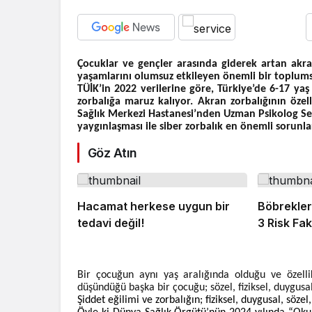
Çocuklar ve gençler arasında giderek artan akra
yaşamlarını olumsuz etkileyen önemli bir toplums
TÜİK’in 2022 verilerine göre, Türkiye’de 6-17 ya
zorbalığa maruz kalıyor. Akran zorbalığının özel
Sağlık Merkezi Hastanesi’nden Uzman Psikolog Sel
yaygınlaşması ile siber zorbalık en önemli sorunla
Göz Atın
Hacamat herkese uygun bir
Böbrekler
tedavi değil!
3 Risk Fa
Bir çocuğun aynı yaş aralığında olduğu ve özell
düşündüğü başka bir çocuğu; sözel, fiziksel, duygusa
Şiddet eğilimi ve zorbalığın; fiziksel, duygusal, sözel,