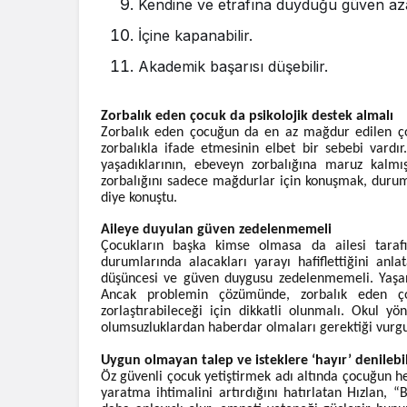
Kendine ve etrafına duyduğu güven azal
İçine kapanabilir.
Akademik başarısı düşebilir.
Zorbalık eden çocuk da psikolojik destek almalı
Zorbalık eden çocuğun da en az mağdur edilen ç
zorbalıkla ifade etmesinin elbet bir sebebi vardı
yaşadıklarının, ebeveyn zorbalığına maruz kalmı
zorbalığını sadece mağdurlar için konuşmak, duru
diye konuştu.
Aileye duyulan güven zedelenmemeli
Çocukların başka kimse olmasa da ailesi tarafın
durumlarında alacakları yarayı hafiflettiğini anl
düşüncesi ve güven duygusu zedelenmemeli. Yaşa
Ancak problemin çözümünde, zorbalık eden ço
zorlaştırabileceği için dikkatli olunmalı. Okul yö
olumsuzluklardan haberdar olmaları gerektiği vurgu
Uygun olmayan talep ve isteklere ‘hayır’ denilebi
Öz güvenli çocuk yetiştirmek adı altında çocuğun her
yaratma ihtimalini artırdığını hatırlatan Hızlan, “