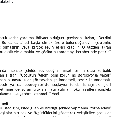
abilir.
ocuk kadar yardıma ihtiyacı olduğunu paylaşan
Hızlan, “
Derdini
r. Bunda da ailesi başta olmak üzere bulunduğu evin, çevrenin,
ş olmasının veya birçok şeyin etkisi olabilir. O yüzden akran
mu eksik ele almaktır ve çözüm bulamamayı beraberinde getirir”
dan sonsuz şekilde sevileceğini hissetmesinin olası zorbalık
atan Hızlan, “Çocuğun ‘Ailem beni korur, ne gerekiyorsa yapar’
nan olumsuzluklar görmezden gelinmemeli, sessiz kalınmamalı.
cuk ya da ebeveynleriyle suçlayıcı tonda konuşmak işleri
netimine de sorumlulukları hatırlatılmalı, okul saatleri içindeki
lanmalı ve yardım istenmeli.” dedi.
lmeli
 istediğini, istediği an ve istediği şekilde yapmanın ‘zorba adayı’
Başkalarının hak ve özgürlüklerini gözeterek yetiştirilen çocuklar