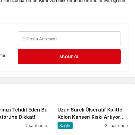
un sonucunda da iletişimi zorbalık etmeden kurabilmeyi öğrenir”
rma
ABONE OL
inizi Tehdit Eden Bu
Uzun Süreli Ülseratif Kolitte
ktörüne Dikkat!
Kolon Kanseri Riski Artıyor
mu?
2 saat önce
Sağlık
2 saat önce