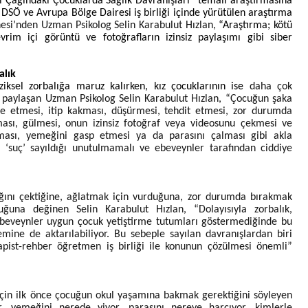
l Çağındaki Çocuklarda Sağlık Davranışları” temalı araştırmasına
 DSÖ ve Avrupa Bölge Dairesi iş birliği içinde yürütülen araştırma
esi’nden Uzman Psikolog Selin Karabulut Hızlan,
“Araştırma; kötü
vrim içi görüntü ve fotoğrafların izinsiz paylaşımı gibi siber
alık
iziksel zorbalığa maruz kalırken, kız çocuklarının ise
daha çok
ı paylaşan Uzman Psikolog Selin Karabulut Hızlan, “Çocuğun şaka
de etmesi, itip kakması, düşürmesi, tehdit etmesi, zor durumda
ması, gülmesi, onun izinsiz fotoğraf veya videosunu çekmesi ve
ması, yemeğini gasp etmesi ya da parasını çalması gibi akla
a ‘suç’ sayıldığı unutulmamalı ve ebeveynler tarafından ciddiye
r
ağını çektiğine, ağlatmak için vurduğuna, zor durumda bırakmak
uğuna değinen Selin Karabulut Hızlan, “Dolayısıyla zorbalık,
Ebeveynler uygun çocuk yetiştirme tutumları göstermediğinde bu
nemine de aktarılabiliyor. Bu sebeple sayılan davranışlardan biri
pist-rehber öğretmen iş birliği ile konunun çözülmesi önemli”
i
için ilk önce çocuğun okul yaşamına bakmak gerektiğini söyleyen