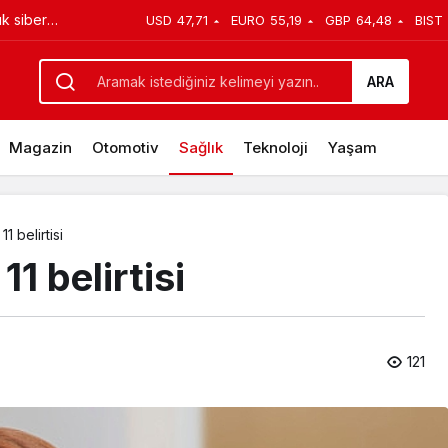
USD
47,71
EURO
55,19
GBP
64,48
BIST
on tedavisine bilimsel destek
ARA
Magazin
Otomotiv
Sağlık
Teknoloji
Yaşam
1 belirtisi
1 belirtisi
121