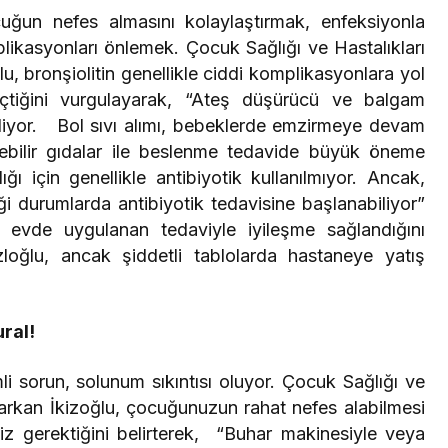
cuğun nefes almasını kolaylaştırmak, enfeksiyonla
ikasyonları önlemek. Çocuk Sağlığı ve Hastalıkları
lu,
bronşiolitin genellikle ciddi komplikasyonlara yol
çtiğini vurgulayarak, “Ateş düşürücü ve balgam
letiliyor. Bol sıvı alımı, bebeklerde emzirmeye devam
lebilir gıdalar ile beslenme tedavide büyük öneme
ğı için genellikle antibiyotik kullanılmıyor. Ancak,
ği durumlarda antibiyotik tedavisine başlanabiliyor”
kle evde uygulanan tedaviyle iyileşme sağlandığını
loğlu, ancak şiddetli tablolarda hastaneye yatış
ural!
i sorun, solunum sıkıntısı oluyor. Çocuk Sağlığı ve
arkan İkizoğlu,
çocuğunuzun rahat nefes alabilmesi
iz gerektiğini belirterek, “Buhar makinesiyle veya