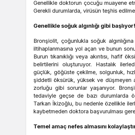
Genellikle doktorun çocuğu muayene etmes
Gerekli durumlarda, virüsün teşhis edilmesi 
Genellikle soğuk algınlığı gibi başlıyor
Bronşiolit, çoğunlukla soğuk algınlığına
iltihaplanmasına yol açan ve bunun sonu
Burun tıkanıklığı veya akıntısı, hafif öks
belirtilerini oluşturuyor. Hastalık ilerle
güçlük, göğüste çekilme, solgunluk, hız
şiddetli öksürük, yüksek ve düşmeyen a
zorluğu gibi sorunlar yaşanıyor. Bronş
tedaviyle geçse de bazı durumlarda ön
Tarkan İkizoğlu, bu nedenle özellikle iler
kaybetmeden doktora başvurulması gerek
Temel amaç nefes almasını kolaylaşt