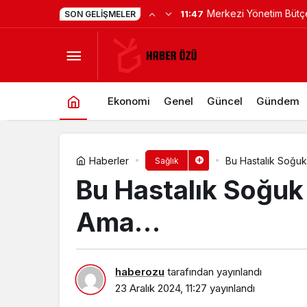
Kaspersky: Doğru BT al
11:17
SON GELIŞMELER
Karşıyaka’nın ‘HPV Aşı Kampanyası
siber dayanıklılığı güçl
Ekonomi
Genel
Güncel
Gündem
Haberler
Bu Hastalık Soğuk 
Sağlık
Bu Hastalık Soğuk 
Ama…
haberozu
tarafından yayınlandı
23 Aralık 2024, 11:27
yayınlandı