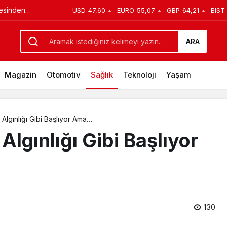
ışkanlıkları
USD
47,60
EURO
55,07
GBP
64,21
BIST
’ büyüyor!
endiriyor
ARA
Magazin
Otomotiv
Sağlık
Teknoloji
Yaşam
Algınlığı Gibi Başlıyor Ama…
Algınlığı Gibi Başlıyor
130