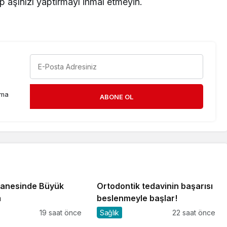
p aşınızı yaptırmayı ihmal etmeyin.
rma
ABONE OL
anesinde Büyük
Ortodontik tedavinin başarısı
m
beslenmeyle başlar!
19 saat önce
Sağlık
22 saat önce