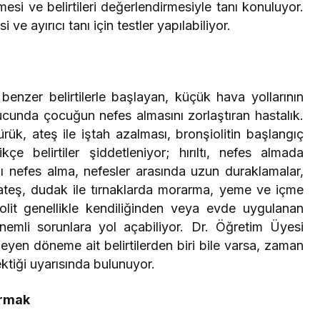
i ve belirtileri değerlendirmesiyle tanı konuluyor.
ve ayırıcı tanı için testler yapılabiliyor.
!
 benzer belirtilerle başlayan, küçük hava yollarının
cunda çocuğun nefes almasını zorlaştıran hastalık.
ürük, ateş ile iştah azalması, bronşiolitin başlangıç
dikçe belirtiler şiddetleniyor; hırıltı, nefes almada
lı nefes alma, nefesler arasında uzun duraklamalar,
teş, dudak ile tırnaklarda morarma, yeme ve içme
iolit genellikle kendiliğinden veya evde uygulanan
emli sorunlara yol açabiliyor. Dr. Öğretim Üyesi
leyen döneme ait belirtilerden biri bile varsa, zaman
tiği uyarısında bulunuyor.
ırmak