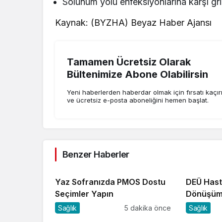
Solunum yolu enfeksiyonlarına karşı gri
Kaynak: (BYZHA) Beyaz Haber Ajansı
Tamamen Ücretsiz Olarak
Bültenimize Abone Olabilirsin
Yeni haberlerden haberdar olmak için fırsatı kaçı
ve ücretsiz e-posta aboneliğini hemen başlat.
Benzer Haberler
Yaz Sofranızda PMOS Dostu
DEÜ Hast
Seçimler Yapın
Dönüşü
Sağlık
5 dakika önce
Sağlık