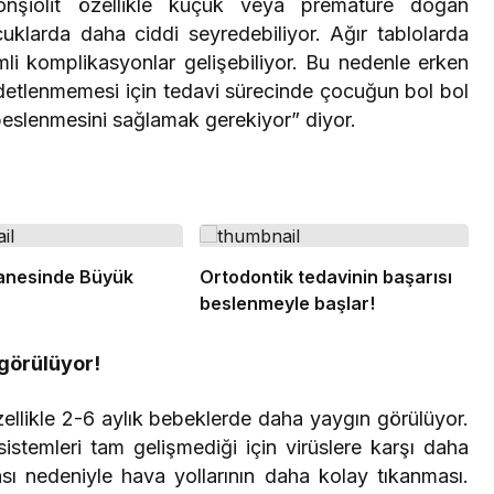
ronşiolit özellikle küçük veya prematüre doğan
uklarda daha ciddi seyredebiliyor. Ağır tablolarda
mli komplikasyonlar gelişebiliyor. Bu nedenle erken
ddetlenmemesi için tedavi sürecinde çocuğun bol bol
ı beslenmesini sağlamak gerekiyor” diyor.
anesinde Büyük
Ortodontik tedavinin başarısı
beslenmeyle başlar!
görülüyor!
zellikle 2-6 aylık bebeklerde daha yaygın görülüyor.
istemleri tam gelişmediği için virüslere karşı daha
ı nedeniyle hava yollarının daha kolay tıkanması.