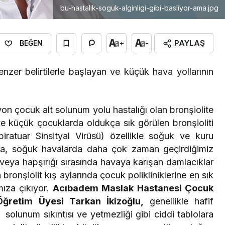
bu-hastalik-soguk-alginligi-gibi-basliyor-ama.jpg
PAYLAŞ
+
-
BEĞEN
benzer belirtilerle başlayan ve küçük hava yollarının
on çocuk alt solunum yolu hastalığı olan bronşiolite
e küçük çocuklarda oldukça sık görülen bronşioliti
iratuar Sinsityal Virüsü) özellikle soğuk ve kuru
ıca, soğuk havalarda daha çok zaman geçirdiğimiz
veya hapşırığı sırasında havaya karışan damlacıklar
 bronşiolit kış aylarında çocuk polikliniklerine en sık
mıza çıkıyor.
Acıbadem Maslak Hastanesi Çocuk
Öğretim Üyesi Tarkan İkizoğlu,
genellikle hafif
solunum sıkıntısı ve yetmezliği gibi ciddi tablolara