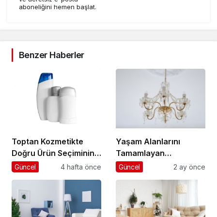
aboneliğini hemen başlat.
Benzer Haberler
Toptan Kozmetikte
Yaşam Alanlarını
Doğru Ürün Seçiminin
Tamamlayan
Anahtarı
Aydınlatma Seçimleri
Güncel
4 hafta önce
Güncel
2 ay önce