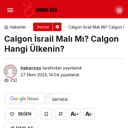
Axe İsrail Malı Mı? Axe Hangi
Ülkenin?
Yorum Yap
Paylaş
Haberler
Calgon İsrail Malı Mı? Calgon H
Güncel
Calgon İsrail Malı Mı? Calgon
Hangi Ülkenin?
haberozu
tarafından yayınlandı
27 Ekim 2024, 14:04
yayınlandı
252
+
-
BEĞEN