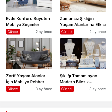
Evde Konforu Büyüten
Zamansız Şıklığın
Mobilya Seçimleri
Yaşam Alanlarına Etkisi
Güncel
2 ay önce
Güncel
2 ay önce
Zarif Yaşam Alanları
Şıklığı Tamamlayan
İçin Mobilya Rehberi
Modern Bilezik
Seçenekleri
Güncel
3 ay önce
Güncel
3 ay önce