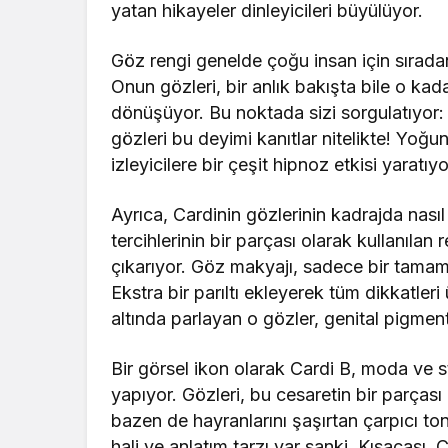
yatan hikayeler dinleyicileri büyülüyor.
Göz rengi genelde çoğu insan için sıradan 
Onun gözleri, bir anlık bakışta bile o kad
dönüşüyor. Bu noktada sizi sorgulatıyor:
gözleri bu deyimi kanıtlar nitelikte! Yoğun
izleyicilere bir çeşit hipnoz etkisi yaratıyo
Ayrıca, Cardinin gözlerinin kadrajda nası
tercihlerinin bir parçası olarak kullanılan
çıkarıyor. Göz makyajı, sadece bir tamamlay
Ekstra bir parıltı ekleyerek tüm dikkatler
altında parlayan o gözler, genital pigmentl
Bir görsel ikon olarak Cardi B, moda ve 
yapıyor. Gözleri, bu cesaretin bir parças
bazen de hayranlarını şaşırtan çarpıcı ton
hali ve anlatım tarzı var sanki. Kısacası, 