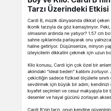
Tarzı Üzerindeki Etkisi
Cardi B, müzik dünyasında dikkat çeken bir
ikonik tarzıyla da göz kamaştırıyor. Peki, 
olmasının ardında ne yatıyor? 1.57 cm boy
sahne ışıklarında parlayarak onu yalnızc
haline getiriyor. Düşünsenize, minyon ya
izleyicilerin dikkatini çekmek için uzun 
Kilo konusu, Cardi için çok özel bir anlam 
aklındaki “ideal beden” kalıbını zorluyor. 
çekiciliğin sadece fiziksel ölçülerle sınırl
sevdirmek için büyük bir adım; kendinizi s
kıyafet seçimleri ve cesur makyajıyla bir 
desenler ve hayal gücünü zorlayan aksesu
Cardi B’nin tarzı, onun kendine güveninin 