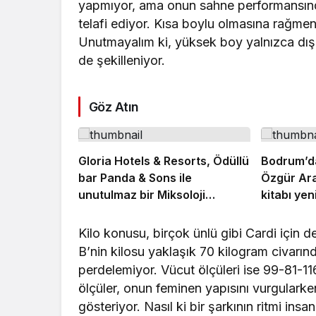
yapmıyor, ama onun sahne performansında
telafi ediyor. Kısa boylu olmasına rağme
Unutmayalım ki, yüksek boy yalnızca dış gö
de şekilleniyor.
Göz Atın
Gloria Hotels & Resorts, Ödüllü
Bodrum’da
bar Panda & Sons ile
Özgür Ara
unutulmaz bir Miksoloji
kitabı yen
Gecesine İmza Attı
Luxury Co
kutladı
Kilo konusu, birçok ünlü gibi Cardi için d
B’nin kilosu yaklaşık 70 kilogram civarın
perdelemiyor. Vücut ölçüleri ise 99-81-116
ölçüler, onun feminen yapısını vurgularke
gösteriyor. Nasıl ki bir şarkının ritmi ins