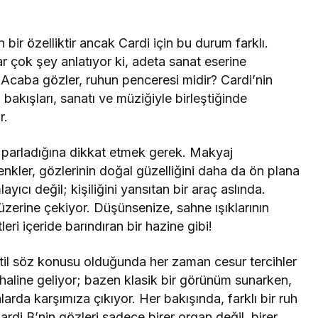
bir özelliktir ancak Cardi için bu durum farklı.
ar çok şey anlatıyor ki, adeta sanat eserine
 Acaba gözler, ruhun penceresi midir? Cardi’nin
 bakışları, sanatı ve müziğiyle birleştiğinde
r.
l parladığına dikkat etmek gerek. Makyaj
 renkler, gözlerinin doğal güzelliğini daha da ön plana
ıcı değil; kişiliğini yansıtan bir araç aslında.
i üzerine çekiyor. Düşünsenize, sahne ışıklarının
eri içeride barındıran bir hazine gibi!
stil söz konusu olduğunda her zaman cesur tercihler
ı haline geliyor; bazen klasik bir görünüm sunarken,
larda karşımıza çıkıyor. Her bakışında, farklı bir ruh
Cardi B’nin gözleri sadece birer organ değil, birer