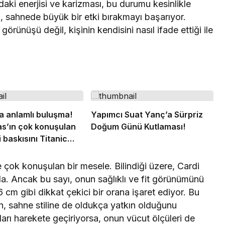
ki enerjisi ve karizması, bu durumu kesinlikle
n, sahnede büyük bir etki bırakmayı başarıyor.
rünüşü değil, kişinin kendisini nasıl ifade ettiği ile
 anlamlı buluşma!
Yapımcı Suat Yanç’a Sürpriz
s’ın çok konuşulan
Doğum Günü Kutlaması!
i baskısını Titanic
llection Bodrum’da
e çok konuşulan bir mesele. Bilindiği üzere, Cardi
da. Ancak bu sayı, onun sağlıklı ve fit görünümünü
 cm gibi dikkat çekici bir orana işaret ediyor. Bu
n, sahne stiline de oldukça yatkın olduğunu
anları harekete geçiriyorsa, onun vücut ölçüleri de