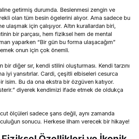
 haline getirmiş durumda. Beslenmesi zengin ve
erekli olan tüm besin ögelerini alıyor. Ama sadece bu
e ulaşmak için çalışıyor. Altın kurallardan biri,
tinin bir parçası, hem fiziksel hem de mental
renman yaparken “Bir gün bu forma ulaşacağım”
emek onun için çok önemli.
bir diğer sır, kendi stilini oluşturması. Kendi tarzını
iyi yansıtırlar. Cardi, çeşitli elbiseleri cesurca
ir isim. Bu da ona ekstra bir özgüven katıyor.
sterir.” diyerek kendimizi ifade etmek de oldukça
ücut ölçüleri sadece şans değil, aynı zamanda
 yolculuğun sonucu. Herkese ilham verecek bir hikaye!
 Fiziksel Özellikleri ve İkonik