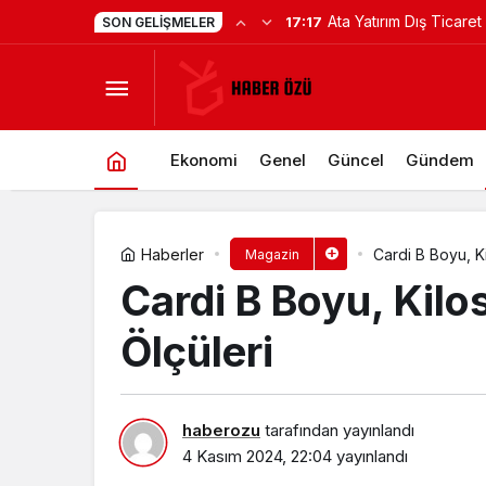
Ata Yatırım Dış Ticare
17:17
SON GELIŞMELER
Sofia Carson Kimdir? Sofia Carson 
Analiz Raporunu Yayım
Ekonomi
Genel
Güncel
Gündem
Haberler
Cardi B Boyu, K
Magazin
Cardi B Boyu, Kilo
Ölçüleri
haberozu
tarafından yayınlandı
4 Kasım 2024, 22:04
yayınlandı