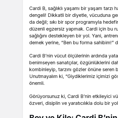
Cardi B, sağlıklı yaşamı bir yaşam tarzı
dengeli! Dikkatli bir diyetle, vücuduna g
da değil; sıkı bir spor programıyla hedefin
düzenli egzersiz yapmak. Cardi için bu ru
sağlığını destekleyen bir yol. Yani, ant
demek yerine, “Ben bu forma sahibim!” d
Cardi B’nin vücut ölçülerinin ardında yatan 
benimseyen sanatçılar, özgünlüklerini daha 
kombinleyip, tarzını gözler önüne seren b
Unutmayalım ki, “Giydiklerimiz içimizi gö
önemli.
Görüyorsunuz ki, Cardi B’nin etkileyici v
özveri, disiplin ve yaratıcılıkla dolu bir
Boy ve Kilo: Cardi B’nin