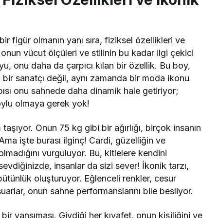
 figür olmanın yanı sıra, fiziksel özellikleri ve
onun vücut ölçüleri ve stilinin bu kadar ilgi çekici
u, onu daha da çarpıcı kılan bir özellik. Bu boy,
a bir sanatçı değil, aynı zamanda bir moda ikonu
pısı onu sahnede daha dinamik hale getiriyor;
boylu olmaya gerek yok!
taşıyor. Onun 75 kg gibi bir ağırlığı, birçok insanın
Ama işte burası ilginç! Cardi, güzelliğin ve
ı olmadığını vurguluyor. Bu, kitlelere kendini
evdiğinizde, insanlar da sizi sever! İkonik tarzı,
bütünlük oluşturuyor. Eğlenceli renkler, cesur
arlar, onun sahne performanslarını bile besliyor.
bir yansıması. Giydiği her kıyafet, onun kişiliğini ve