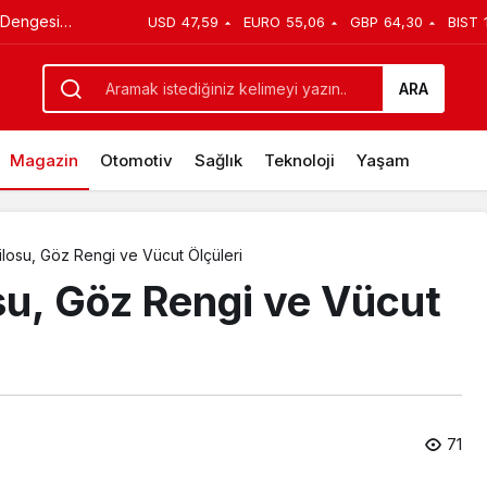
t Dengesi
USD
47,59
EURO
55,06
GBP
64,30
BIST
Gençliği
ladı
ARA
Magazin
Otomotiv
Sağlık
Teknoloji
Yaşam
ilosu, Göz Rengi ve Vücut Ölçüleri
su, Göz Rengi ve Vücut
71