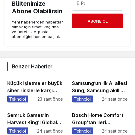
Bültenimize
Abone Olabilirsin
ABONE OL
Yeni haberlerden haberdar
olmak için fırsatı kaçırma
ve ücretsiz e-posta
aboneliğini hemen başlat.
Benzer Haberler
Küçük işletmeler büyük
Samsung’un ilk AI ailesi
siber risklerle karşı
Sung, Samsung akıllı
karşıya
yaşam deneyimini
Teknoloji
23 saat önce
Teknoloji
24 saat önce
ekranlara taşıyor
Semruk Games’in
Bosch Home Comfort
Harvest King’i Global
Group’tan İleri
Pazarda Oyuncularla
Teknoloji Hava
Teknoloji
24 saat önce
Teknoloji
24 saat önce