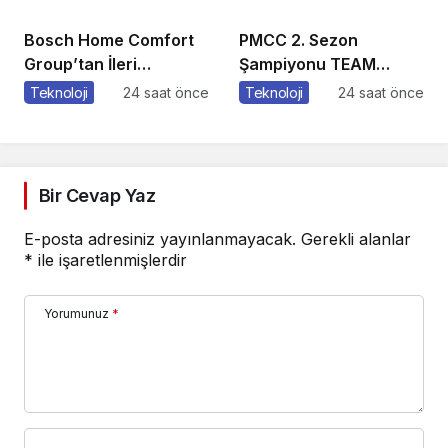
Buluştu!
Temizleme Cihazları
Bosch Home Comfort
PMCC 2. Sezon
Group’tan İleri
Şampiyonu TEAM
Teknoloji Hava
GOAT Oldu
Teknoloji
24 saat önce
Teknoloji
24 saat önce
Temizleme Cihazları
Bir Cevap Yaz
E-posta adresiniz yayınlanmayacak.
Gerekli alanlar
*
ile işaretlenmişlerdir
Yorumunuz
*