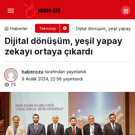
Şirketler önümüzdeki iki yıl
içinde BT Güvenliği bütçelerini %9’a
Yorum Yap
Paylaş
Haberler
Dijital dönüşüm, yeşil yapay z
Teknoloji
Dijital dönüşüm, yeşil yapay
kadar artırmayı planlıyor
zekayı ortaya çıkardı
haberozu
tarafından yayınlandı
9 Aralık 2024, 22:56
yayınlandı
75