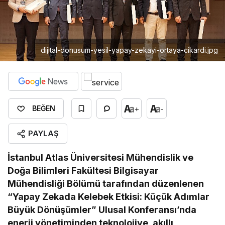
dijital-donusum-yesil-yapay-zekayi-ortaya-cikardi.jpg
+
-
BEĞEN
PAYLAŞ
İstanbul Atlas Üniversitesi Mühendislik ve
Doğa Bilimleri Fakültesi Bilgisayar
Mühendisliği Bölümü tarafından düzenlenen
“Yapay Zekada Kelebek Etkisi: Küçük Adımlar
Büyük Dönüşümler” Ulusal Konferansı’nda
enerji yönetiminden teknolojiye, akıllı