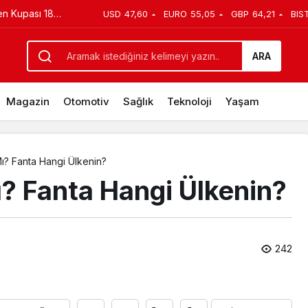
en Kupası 18
USD
47,60
EURO
55,05
GBP
64,21
BIS
a Hangi Ülkenin?
ARA
Magazin
Otomotiv
Sağlık
Teknoloji
Yaşam
 Mı? Fanta Hangi Ülkenin?
Mı? Fanta Hangi Ülkenin?
242