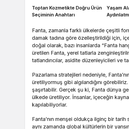
Toptan Kozmetikte Doğru Ürün
Yaşam Al
Seçiminin Anahtarı
Aydınlatm
Fanta, zamanla farklı ülkelerde çeşitli f
damak tadına göre özelleştirildiği için, i
doğal olarak, bazı insanlarda “Fanta han
üretilen Fanta, yerel tatlarla zenginleştiri
tatlandırıcılar, asidite düzenleyicileri ve 
Pazarlama stratejileri nedeniyle, Fanta’nı
üretiliyormuş gibi algılandığını görebiliri
şaşırtabilir. Gerçek şu ki, Fanta dünya g
ülkede üretiliyor. İnsanlar, içeceğin kayn
kapılabiliyorlar.
Fanta’nın menşei oldukça ilginç bir tarih 
aynı zamanda global kültürlerin bir yansı