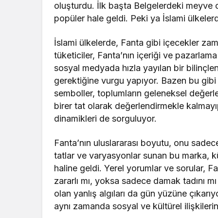
oluşturdu. İlk başta Belgelerdeki meyve
popüler hale geldi. Peki ya İslami ülkeler
İslami ülkelerde, Fanta gibi içecekler za
tüketiciler, Fanta’nın içeriği ve pazarlama
sosyal medyada hızla yayılan bir bilinçlenm
gerektiğine vurgu yapıyor. Bazen bu gibi ü
semboller, toplumların geleneksel değerler
birer tat olarak değerlendirmekle kalmayı
dinamikleri de sorguluyor.
Fanta’nın uluslararası boyutu, onu sadece
tatlar ve varyasyonlar sunan bu marka, kül
haline geldi. Yerel yorumlar ve sorular, 
zararlı mı, yoksa sadece damak tadını mı 
olan yanlış algıları da gün yüzüne çıkarı
aynı zamanda sosyal ve kültürel ilişkile