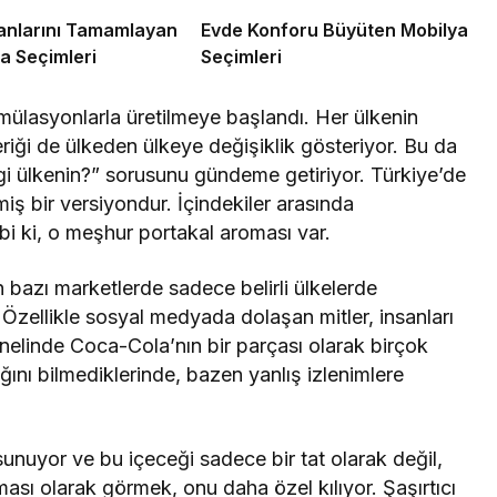
anlarını Tamamlayan
Evde Konforu Büyüten Mobilya
a Seçimleri
Seçimleri
ormülasyonlarla üretilmeye başlandı. Her ülkenin
çeriği de ülkeden ülkeye değişiklik gösteriyor. Bu da
gi ülkenin?” sorusunu gündeme getiriyor. Türkiye’de
lmiş bir versiyondur. İçindekiler arasında
tabi ki, o meşhur portakal aroması var.
n bazı marketlerde sadece belirli ülkelerde
z. Özellikle sosyal medyada dolaşan mitler, insanları
enelinde Coca-Cola’nın bir parçası olarak birçok
ağını bilmediklerinde, bazen yanlış izlenimlere
sunuyor ve bu içeceği sadece bir tat olarak değil,
ması olarak görmek, onu daha özel kılıyor. Şaşırtıcı