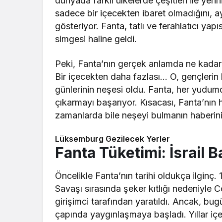
dünyada farklı ülkelerde çeşitleri ile yeri
sadece bir içecekten ibaret olmadığını, 
gösteriyor. Fanta, tatlı ve ferahlatıcı ya
simgesi haline geldi.
Peki, Fanta’nın gerçek anlamda ne kadar
Bir içecekten daha fazlası… O, gençlerin
günlerinin neşesi oldu. Fanta, her yudumd
çıkarmayı başarıyor. Kısacası, Fanta’nın 
zamanlarda bile neşeyi bulmanın haberin
Lüksemburg Gezilecek Yerler
Fanta Tüketimi: İsrail 
Öncelikle Fanta’nın tarihi oldukça ilginç
Savaşı sırasında şeker kıtlığı nedeniyle
girişimci tarafından yaratıldı. Ancak, bu
çapında yaygınlaşmaya başladı. Yıllar içe