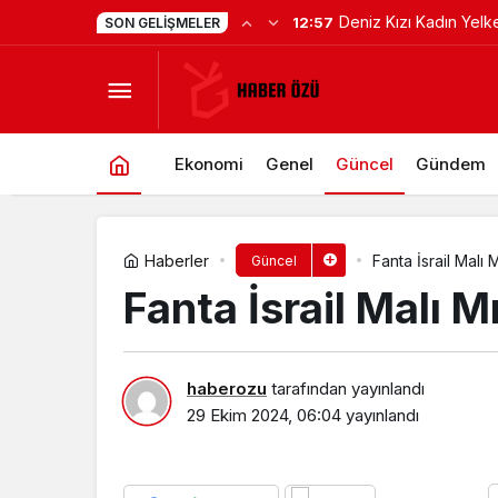
Deniz Kızı Kadın Yelk
12:57
SON GELIŞMELER
Coca-Cola İsrail Malı Mı? Coca-Col
Ekim’de
Ekonomi
Genel
Güncel
Gündem
Haberler
Fanta İsrail Malı
Güncel
Fanta İsrail Malı 
haberozu
tarafından yayınlandı
29 Ekim 2024, 06:04
yayınlandı