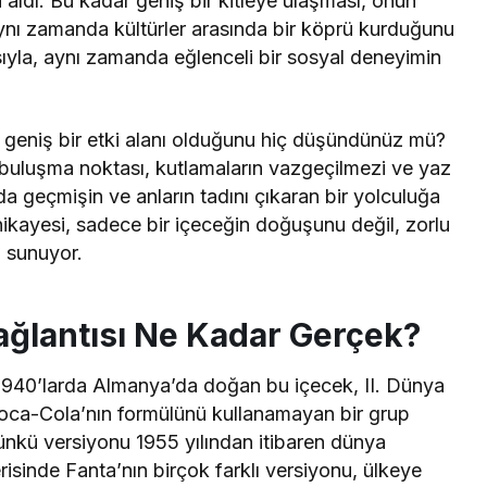
ni aldı. Bu kadar geniş bir kitleye ulaşması, onun
aynı zamanda kültürler arasında bir köprü kurduğunu
pısıyla, aynı zamanda eğlenceli bir sosyal deneyimin
 geniş bir etki alanı olduğunu hiç düşündünüz mü?
 buluşma noktası, kutlamaların vazgeçilmezi ve yaz
a geçmişin ve anların tadını çıkaran bir yolculuğa
hikayesi, sadece bir içeceğin doğuşunu değil, zorlu
i sunuyor.
Bağlantısı Ne Kadar Gerçek?
. 1940’larda Almanya’da doğan bu içecek, II. Dünya
 Coca-Cola’nın formülünü kullanamayan bir grup
günkü versiyonu 1955 yılından itibaren dünya
risinde Fanta’nın birçok farklı versiyonu, ülkeye