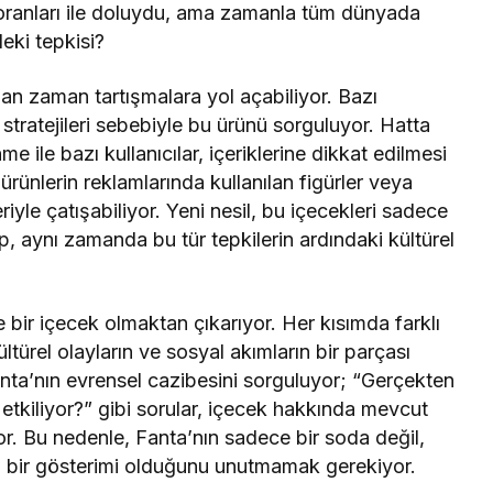
 oranları ile doluydu, ama zamanla tüm dünyada
deki tepkisi?
man zaman tartışmalara yol açabiliyor. Bazı
 stratejileri sebebiyle bu ürünü sorguluyor. Hatta
e ile bazı kullanıcılar, içeriklerine dikkat edilmesi
rünlerin reklamlarında kullanılan figürler veya
iyle çatışabiliyor. Yeni nesil, bu içecekleri sadece
p, aynı zamanda bu tür tepkilerin ardındaki kültürel
 bir içecek olmaktan çıkarıyor. Her kısımda farklı
türel olayların ve sosyal akımların bir parçası
Fanta’nın evrensel cazibesini sorguluyor; “Gerçekten
etkiliyor?” gibi sorular, içecek hakkında mevcut
yor. Bu nedenle, Fanta’nın sadece bir soda değil,
rin bir gösterimi olduğunu unutmamak gerekiyor.