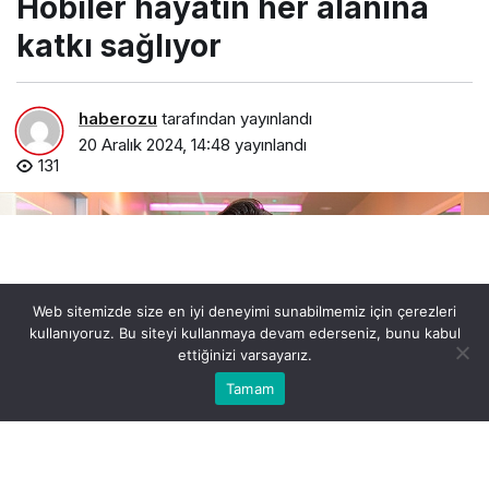
Hobiler hayatın her alanına
katkı sağlıyor
haberozu
tarafından yayınlandı
20 Aralık 2024, 14:48
yayınlandı
131
Web sitemizde size en iyi deneyimi sunabilmemiz için çerezleri
kullanıyoruz. Bu siteyi kullanmaya devam ederseniz, bunu kabul
ettiğinizi varsayarız.
Bu web sitesinde en iyi deneyimi yaşamanızı sağlamak
Tamam
Anasayfa
Akış
Kabul
için çerezler kullanılmaktadır.
hobiler-hayatin-her-alanina-katki-sagliyor.jpg