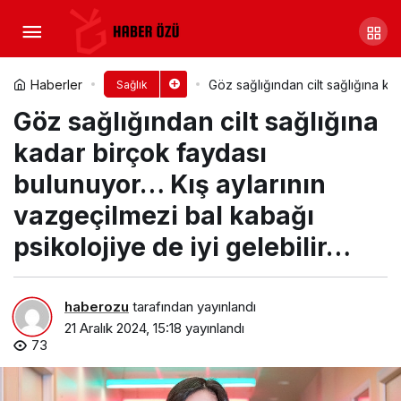
Hobiler hayatın her alanına
katkı sağlıyor
Yorum Yap
Paylaş
Haberler
Göz sağlığından cilt sağlığına ka
Sağlık
Göz sağlığından cilt sağlığına
kadar birçok faydası
bulunuyor… Kış aylarının
vazgeçilmezi bal kabağı
psikolojiye de iyi gelebilir…
haberozu
tarafından yayınlandı
21 Aralık 2024, 15:18
yayınlandı
73