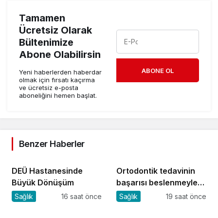
Tamamen
Ücretsiz Olarak
Bültenimize
Abone Olabilirsin
ABONE OL
Yeni haberlerden haberdar
olmak için fırsatı kaçırma
ve ücretsiz e-posta
aboneliğini hemen başlat.
Benzer Haberler
DEÜ Hastanesinde
Ortodontik tedavinin
Büyük Dönüşüm
başarısı beslenmeyle
başlar!
Sağlık
16 saat önce
Sağlık
19 saat önce