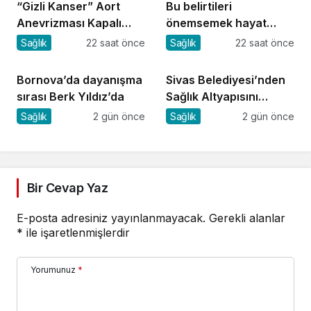
“Gizli Kanser” Aort
Bu belirtileri
Anevrizması Kapalı
önemsemek hayat
Yöntemle Tedavi Edildi
kurtarıyor
Sağlık
22 saat önce
Sağlık
22 saat önce
Bornova’da dayanışma
Sivas Belediyesi’nden
sırası Berk Yıldız’da
Sağlık Altyapısını
Güçlendirecek Yatırım
Sağlık
2 gün önce
Sağlık
2 gün önce
Bir Cevap Yaz
E-posta adresiniz yayınlanmayacak.
Gerekli alanlar
*
ile işaretlenmişlerdir
Yorumunuz
*