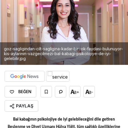
goz-sagligindan-cilt-sagligina-kadar-bircok-faydasi-bulunuyor-
kis-aylarinin-vazgecilmezi-bal-kabagi-psikolojiye-de-iyi-
gelebilir.jpg
+
-
BEĞEN
PAYLAŞ
Bal kabağının psikolojiye de iyi gelebileceğini dile getiren
Beslenme ve Diyet Uzmanı Hülya Yiğit, tüm sağlıklı özelliklerine