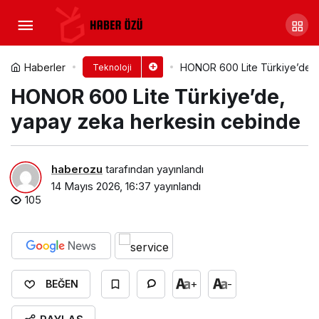
Sandisk’ten Yeni CFexpress
4.0 Type B Kart ve Güncellenmiş V90
Yorum Yap
Paylaş
Haberler
HONOR 600 Lite Türkiye’de, 
Teknoloji
HONOR 600 Lite Türkiye’de,
ile V60 SD Kartları
yapay zeka herkesin cebinde
haberozu
tarafından yayınlandı
14 Mayıs 2026, 16:37
yayınlandı
105
+
-
BEĞEN