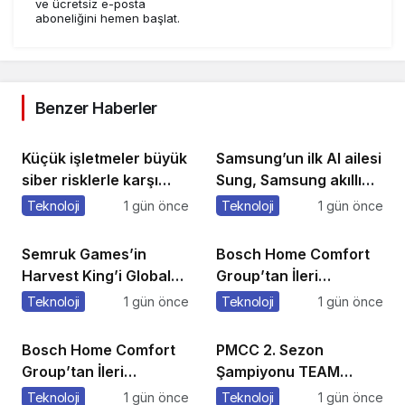
ve ücretsiz e-posta
aboneliğini hemen başlat.
Benzer Haberler
Küçük işletmeler büyük
Samsung’un ilk AI ailesi
siber risklerle karşı
Sung, Samsung akıllı
karşıya
yaşam deneyimini
Teknoloji
1 gün önce
Teknoloji
1 gün önce
ekranlara taşıyor
Semruk Games’in
Bosch Home Comfort
Harvest King’i Global
Group’tan İleri
Pazarda Oyuncularla
Teknoloji Hava
Teknoloji
1 gün önce
Teknoloji
1 gün önce
Buluştu!
Temizleme Cihazları
Bosch Home Comfort
PMCC 2. Sezon
Group’tan İleri
Şampiyonu TEAM
Teknoloji Hava
GOAT Oldu
Teknoloji
1 gün önce
Teknoloji
1 gün önce