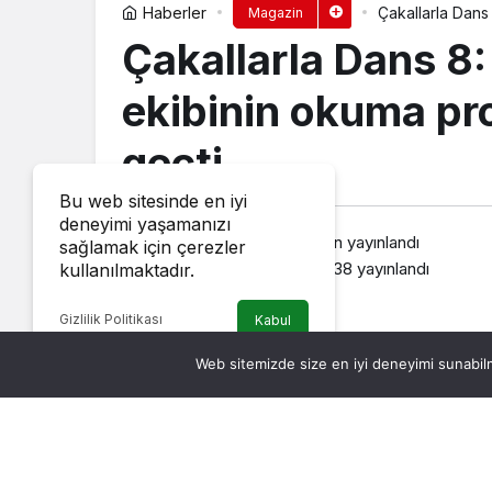
Haberler
Çakallarla Dans
Magazin
geçti
Çakallarla Dans 8:
ekibinin okuma pr
geçti
Bu web sitesinde en iyi
deneyimi yaşamanızı
haberozu
tarafından yayınlandı
sağlamak için çerezler
7 Temmuz 2026, 12:38
yayınlandı
kullanılmaktadır.
Gizlilik Politikası
Kabul
Web sitemizde size en iyi deneyimi sunabilm
Türk sinema tarihine geçen Çakallar’
Yapımcılığını SugarWorkz, TAFF Pictures