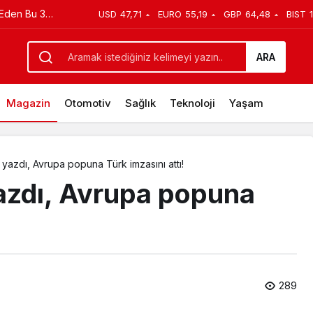
 Eden Bu 3
USD
47,71
EURO
55,19
GBP
64,48
BIST
ması ekibinin okuma provası bol kahkahayla geçti
!
ARA
Magazin
Otomotiv
Sağlık
Teknoloji
Yaşam
ı yazdı, Avrupa popuna Türk imzasını attı!
yazdı, Avrupa popuna
289