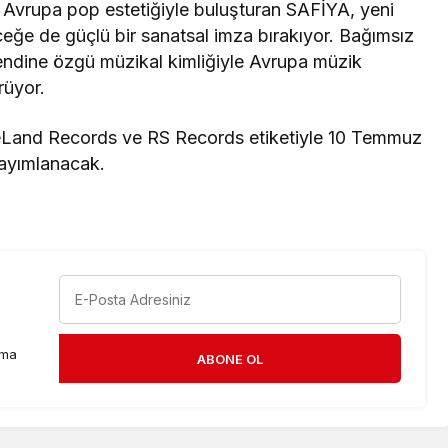
ği Avrupa pop estetiğiyle buluşturan SAFİYA, yeni
ceğe de güçlü bir sanatsal imza bırakıyor. Bağımsız
 kendine özgü müzikal kimliğiyle Avrupa müzik
rüyor.
 EveLand Records ve RS Records etiketiyle 10 Temmuz
yayımlanacak.
rma
ABONE OL