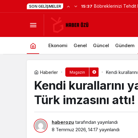
Böbreklerinizi Tehdit
15:37
SON GELIŞMELER
Çakallarla Dans 8: Şututgart Çıkar
Risk Faktörüne Dikkat
Ekonomi
Genel
Güncel
Gündem
Haberler
Kendi kuralların
Magazin
Kendi kurallarını 
Türk imzasını attı!
haberozu
tarafından yayınlandı
8 Temmuz 2026, 14:17
yayınlandı