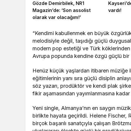
Gözde Demirbilek, NR1
Kayseri’d
Magazin’de: ‘Son assolist
vardı!
olarak var olacağım!’
“Kendimi kabullenmek en büyük özgürlükt
melodisiyle değil, taşıdığı güçlü duygusal 
modern pop estetiği ve Türk köklerinden i
Avrupa popunda kendine özgü güçlü bir m
Henüz küçük yaşlardan itibaren müziğe i
eğitimlerinin yanı sıra güçlü disiplin anlay
söz yazarı, prodüktör ve kendi plak şirk
fikir aşamasından yayımlanmasına kadar k
Yeni single, Almanya’nın en saygın müzik
birlikte hayata geçirildi. Helene Fischer,
birçok başarılı sanatçıyla çalışan Brötzman
uluslararası ölçekte güçlü bir prodüksiyon