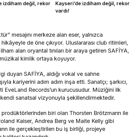
e izdiham değil, rekor
Kayseri’de izdiham değil, rekor
vardı!
ür” mesajını merkeze alan eser, yalnızca
hikâyeyle de öne çıkıyor. Uluslararası club ritimleri,
lham alan oryantal tınıları bir araya getiren SAFİYA,
üzikal kimlik ortaya koyuyor.
lgi duyan SAFİYA, aldığı vokal ve sahne
ışıyla kariyerini adım adım inşa etti. Sanatçı; şarkıcı,
eti EveLand Records’un kurucusudur. Müziğini ilk
endi sanatsal vizyonuyla şekillendirmektedir.
 prodüktörlerinden biri olan Thorsten Brötzmann ile
 Roland Kaiser, Andrea Berg ve Maite Kelly gibi
n ile gerçekleştirilen bu iş birliği, projeye
 kalitesi kazandırdı.