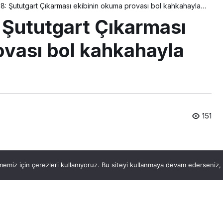
 8: Şututgart Çıkarması ekibinin okuma provası bol kahkahayla
 Şututgart Çıkarması
ovası bol kahkahayla
151
PAYLAŞ
BEĞEN
emiz için çerezleri kullanıyoruz. Bu siteyi kullanmaya devam ederseniz, b
dan Almanya çıkarması.
 ve CJ ENM Türkiye’nin, yönetmenliğini Murat