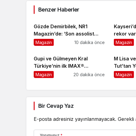
Benzer Haberler
Gözde Demirbilek, NR1
Kayseri’d
Magazin’de: ‘Son assolist
rekor var
olarak var olacağım!’
Magazin
10 dakika önce
Magazin
Gupi ve Gülmeyen Kral
M Lisa v
Türkiye’nin ilk IMAX®
Tut’tan Ye
animasyon filmi oluyor
Magazin
20 dakika önce
Magazin
Bir Cevap Yaz
E-posta adresiniz yayınlanmayacak.
Gerekli
Yorumunuz
*