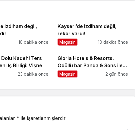
e izdiham değil,
Kayseri’de izdiham değil,
dı!
rekor vardı!
10 dakika önce
Magazin
10 dakika önce
e Dolu Kadehi Ters
Gloria Hotels & Resorts,
ni İş Birliği: Vişne
Ödüllü bar Panda & Sons ile
unutulmaz bir Miksoloji
23 dakika önce
Magazin
2 gün önce
Gecesine İmza Attı
 alanlar
*
ile işaretlenmişlerdir