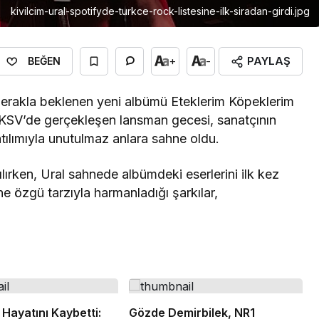
kivilcim-ural-spotifyde-turkce-rock-listesine-ilk-siradan-girdi.jpg
PAYLAŞ
+
-
BEĞEN
erakla beklenen yeni albümü Eteklerim Köpeklerim
n İKSV’de gerçekleşen lansman gecesi, sanatçının
atılımıyla unutulmaz anlara sahne oldu.
lırken, Ural sahnede albümdeki eserlerini ilk kez
ne özgü tarzıyla harmanladığı şarkılar,
Hayatını Kaybetti:
Gözde Demirbilek, NR1