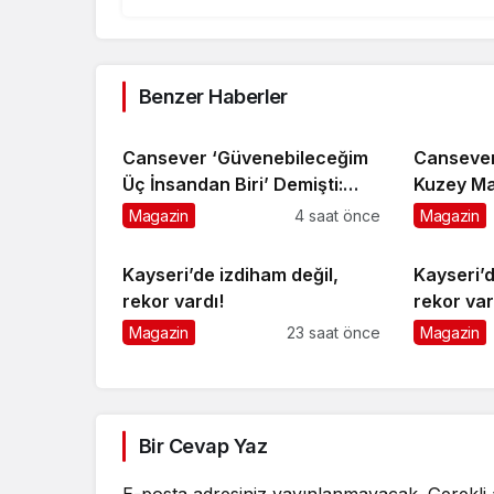
Benzer Haberler
Cansever ‘Güvenebileceğim
Cansever
Üç İnsandan Biri’ Demişti:
Kuzey M
Mahmut Görgen’den
Toprağa 
Magazin
4 saat önce
Magazin
Cansever’e Duygusal Veda
Kayseri’de izdiham değil,
Kayseri’d
rekor vardı!
rekor var
Magazin
23 saat önce
Magazin
Bir Cevap Yaz