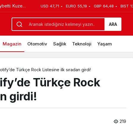
USD
47,71
EURO
55,19
GBP
64,48
BIST
1
ğa Verilecek
ywood Yapımı ‘Loyal’ın Yönetmenliğini Üstlendi
ARA
Magazin
Otomotiv
Sağlık
Teknoloji
Yaşam
potify’de Türkçe Rock Listesine ilk sıradan girdi!
tify’de Türkçe Rock
n girdi!
219