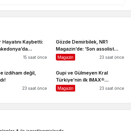
 Hayatını Kaybetti:
Gözde Demirbilek, NR1
akedonya’da
Magazin’de: ‘Son assolist
Verilecek
olarak var olacağım!’
15 saat önce
Magazin
23 saat önce
e izdiham değil,
Gupi ve Gülmeyen Kral
dı!
Türkiye’nin ilk IMAX®
animasyon filmi oluyor
23 saat önce
Magazin
23 saat önce