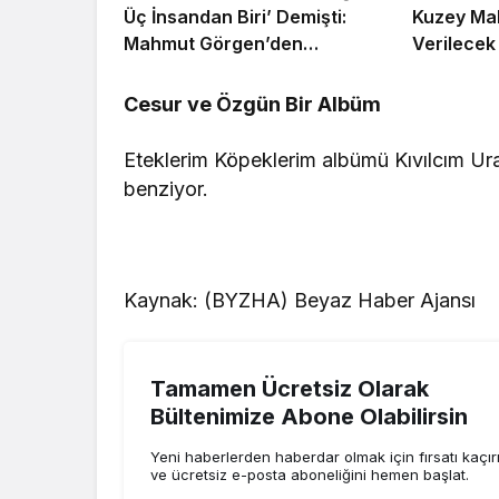
Üç İnsandan Biri’ Demişti:
Kuzey Ma
Mahmut Görgen’den
Verilecek
Cansever’e Duygusal Veda
Cesur ve Özgün Bir Albüm
Eteklerim Köpeklerim albümü Kıvılcım Ura
benziyor.
Kaynak: (BYZHA) Beyaz Haber Ajansı
Tamamen Ücretsiz Olarak
Bültenimize Abone Olabilirsin
Yeni haberlerden haberdar olmak için fırsatı kaçı
ve ücretsiz e-posta aboneliğini hemen başlat.