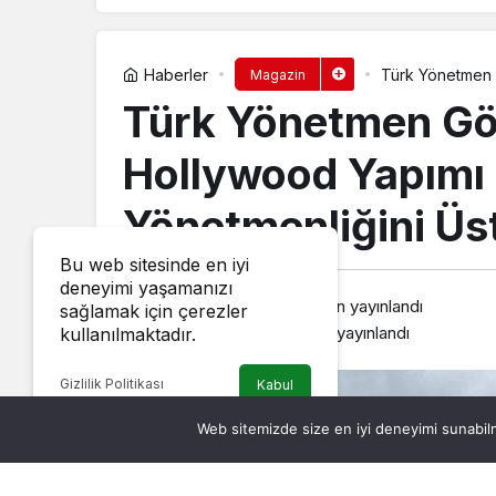
Haberler
Türk Yönetmen 
Magazin
Üstlendi
Türk Yönetmen Gö
Hollywood Yapımı 
Yönetmenliğini Üs
Bu web sitesinde en iyi
deneyimi yaşamanızı
haberozu
tarafından yayınlandı
sağlamak için çerezler
2 Aralık 2024, 22:06
yayınlandı
kullanılmaktadır.
Gizlilik Politikası
Kabul
Web sitemizde size en iyi deneyimi sunabilm