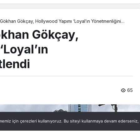
Gökhan Gökçay, Hollywood Yapımı ‘Loyal’ın Yönetmenliğini
khan Gökçay,
‘Loyal’ın
tlendi
65
emiz için çerezleri kullanıyoruz. Bu siteyi kullanmaya devam ederseniz, b