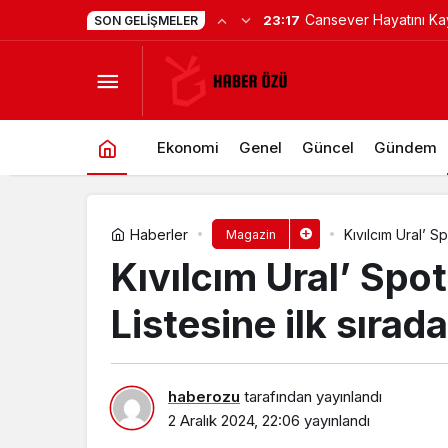
SON GELIŞMELER
Makedonya’da Topra
Türk Yönetmen Gökhan Gökçay, Holl
Ekonomi
Genel
Güncel
Gündem
Haberler
Kıvılcım Ural’ S
Magazin
Kıvılcım Ural’ Spo
Listesine ilk sırada
haberozu
tarafından yayınlandı
2 Aralık 2024, 22:06
yayınlandı