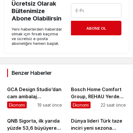
Ücretsiz Olarak
Bültenimize
Abone Olabilirsin
ABONE OL
Yeni haberlerden haberdar
olmak için fırsatı kaçırma
ve ücretsiz e-posta
aboneliğini hemen başlat.
Benzer Haberler
GCA Design Studio’dan
Bosch Home Comfort
cam ambalaj
Group, REHAU Yerden
tasarımında bütüncül
Isıtma Sistemleri’nin
Ekonomi
19 saat önce
Ekonomi
22 saat önce
yaklaşım
Türkiye’deki tek yetkili
distribütörü oldu
QNB Sigorta, ilk yarıda
Dünya lideri Türk taze
yüzde 53,6 büyüyerek
inciri yeni sezona