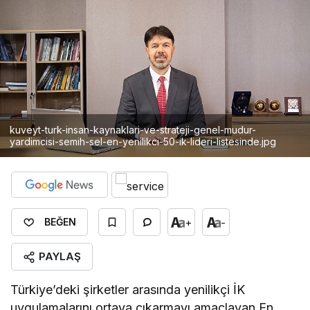
kuveyt-turk-insan-kaynaklari-ve-strateji-genel-mudur-
yardimcisi-semih-sel-en-yenilikci-50-ik-lideri-listesinde.jpg
+
-
BEĞEN
PAYLAŞ
Türkiye’deki şirketler arasında yenilikçi İK
uygulamalarını ortaya çıkarmayı amaçlayan En