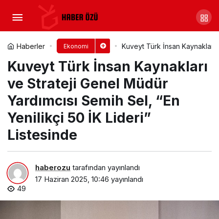
Tugay: Son nefesimi verene
kadar bu mücadelenin bir parçası
Yorum Yap
Paylaş
Haberler
Kuveyt Türk İnsan Kaynakları v
Ekonomi
Kuveyt Türk İnsan Kaynakları
olacağım
ve Strateji Genel Müdür
Yardımcısı Semih Sel, “En
Yenilikçi 50 İK Lideri”
Listesinde
haberozu
tarafından yayınlandı
17 Haziran 2025, 10:46
yayınlandı
49