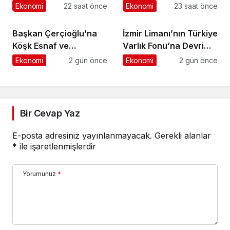
10,66 milyar TL prim
başladı
Ekonomi
22 saat önce
Ekonomi
23 saat önce
üretimine ulaştı
Başkan Çerçioğlu’na
İzmir Limanı’nın Türkiye
Köşk Esnaf ve
Varlık Fonu’na Devri
Sanatkârlar
Tamamlandı
Ekonomi
2 gün önce
Ekonomi
2 gün önce
Odası’ndan Ziyaret
Bir Cevap Yaz
E-posta adresiniz yayınlanmayacak.
Gerekli alanlar
*
ile işaretlenmişlerdir
Yorumunuz
*