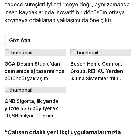
sadece süreçleri iyileştirmeye değil, aynı zamanda
insan kaynaklarında inovatif bir dönüşüm ortaya
koymaya odaklanan yaklaşımı da öne çıktı.
Göz Atın
GCA Design Studio’dan
Bosch Home Comfort
cam ambalaj tasarımında
Group, REHAU Yerden
bütüncül yaklaşım
Isıtma Sistemleri’nin
Türkiye’deki tek yetkili
distribütörü oldu
QNB Sigorta, ilk yarıda
yüzde 53,6 büyüyerek
10,66 milyar TL prim
üretimine ulaştı
“Çalışan odaklı yenilikçi uygulamalarımızla