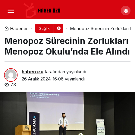
Şeffaf plakların temizlik ve
bakımında nelere dikkat edilmeli?
Yorum Yap
Paylaş
Haberler
Menopoz Sürecinin Zorlukları M
Sağlık
Menopoz Sürecinin Zorlukları
Menopoz Okulu’nda Ele Alındı
haberozu
tarafından yayınlandı
26 Aralık 2024, 16:06
yayınlandı
73