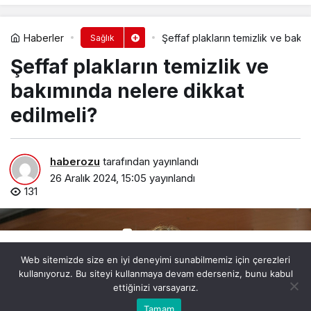
Haberler
Şeffaf plakların temizlik ve bakı
Sağlık
Şeffaf plakların temizlik ve
bakımında nelere dikkat
edilmeli?
haberozu
tarafından yayınlandı
26 Aralık 2024, 15:05
yayınlandı
131
Web sitemizde size en iyi deneyimi sunabilmemiz için çerezleri
kullanıyoruz. Bu siteyi kullanmaya devam ederseniz, bunu kabul
ettiğinizi varsayarız.
Bu web sitesinde en iyi deneyimi yaşamanızı sağlamak
Tamam
Anasayfa
Akış