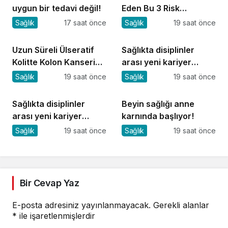
uygun bir tedavi değil!
Eden Bu 3 Risk
Faktörüne Dikkat!
Sağlık
17 saat önce
Sağlık
19 saat önce
Uzun Süreli Ülseratif
Sağlıkta disiplinler
Kolitte Kolon Kanseri
arası yeni kariyer
Riski Artıyor mu?
dönemi
Sağlık
19 saat önce
Sağlık
19 saat önce
Sağlıkta disiplinler
Beyin sağlığı anne
arası yeni kariyer
karnında başlıyor!
dönemi
Sağlık
19 saat önce
Sağlık
19 saat önce
Bir Cevap Yaz
E-posta adresiniz yayınlanmayacak.
Gerekli alanlar
*
ile işaretlenmişlerdir