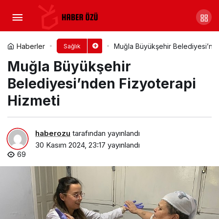
AIDS hakkında doğru bilgi,
enfeksiyonun yayılmasını engellemede
Yorum Yap
Paylaş
Haberler
Muğla Büyükşehir Belediyesi’nde
Sağlık
Muğla Büyükşehir
önemli!
Belediyesi’nden Fizyoterapi
Hizmeti
haberozu
tarafından yayınlandı
30 Kasım 2024, 23:17
yayınlandı
69