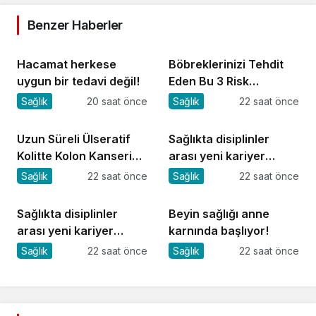
Benzer Haberler
Hacamat herkese
Böbreklerinizi Tehdit
uygun bir tedavi değil!
Eden Bu 3 Risk
Faktörüne Dikkat!
Sağlık
20 saat önce
Sağlık
22 saat önce
Uzun Süreli Ülseratif
Sağlıkta disiplinler
Kolitte Kolon Kanseri
arası yeni kariyer
Riski Artıyor mu?
dönemi
Sağlık
22 saat önce
Sağlık
22 saat önce
Sağlıkta disiplinler
Beyin sağlığı anne
arası yeni kariyer
karnında başlıyor!
dönemi
Sağlık
22 saat önce
Sağlık
22 saat önce