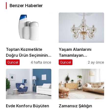
Benzer Haberler
Toptan Kozmetikte
Yaşam Alanlarını
Doğru Ürün Seçiminin
Tamamlayan
Anahtarı
Aydınlatma Seçimleri
Güncel
4 hafta önce
Güncel
2 ay önce
Evde Konforu Büyüten
Zamansız Şıklığın