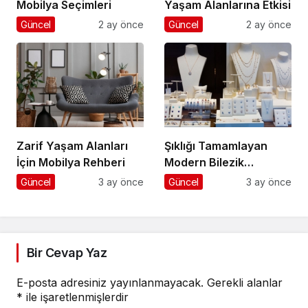
Mobilya Seçimleri
Yaşam Alanlarına Etkisi
Güncel
2 ay önce
Güncel
2 ay önce
Zarif Yaşam Alanları
Şıklığı Tamamlayan
İçin Mobilya Rehberi
Modern Bilezik
Seçenekleri
Güncel
3 ay önce
Güncel
3 ay önce
Bir Cevap Yaz
E-posta adresiniz yayınlanmayacak.
Gerekli alanlar
*
ile işaretlenmişlerdir