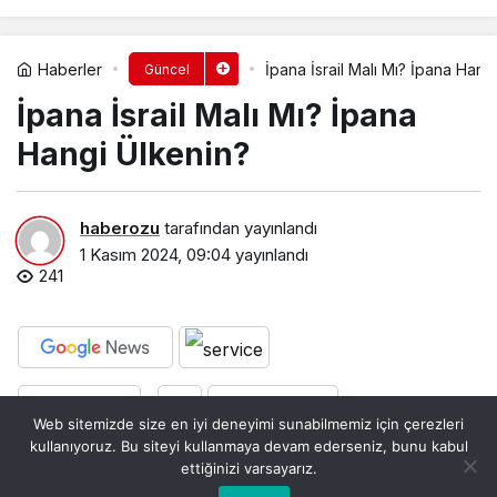
Haberler
İpana İsrail Malı Mı? İpana Hang
Güncel
İpana İsrail Malı Mı? İpana
Hangi Ülkenin?
haberozu
tarafından yayınlandı
1 Kasım 2024, 09:04
yayınlandı
241
PAYLAŞ
BEĞEN
Web sitemizde size en iyi deneyimi sunabilmemiz için çerezleri
kullanıyoruz. Bu siteyi kullanmaya devam ederseniz, bunu kabul
İpana, köken olarak Brezilya menşeli bir marka.
ettiğinizi varsayarız.
1949 yılında, orada bulunan bir şirket tarafından
Bu web sitesinde en iyi deneyimi yaşamanızı sağlamak