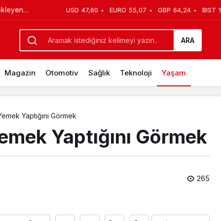
ekleyen
USD
47,60
EURO
55,07
GBP
64,24
BIST
k​
akıllı kentler
ARA
yapı kadar
Magazin
Otomotiv
Sağlık
Teknoloji
Yaşam
emek Yaptığını Görmek​
emek Yaptığını Görmek​
265