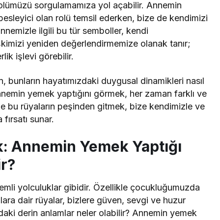
i rolümüzü sorgulamamıza yol açabilir. Annemin
esleyici olan rolü temsil ederken, bize de kendimizi
nemizle ilgili bu tür semboller, kendi
şkimizi yeniden değerlendirmemize olanak tanır;
lik işlevi görebilir.
en, bunların hayatımızdaki duygusal dinamikleri nasıl
nnemin yemek yaptığını görmek, her zaman farklı ve
le bu rüyaların peşinden gitmek, bize kendimizle ve
 fırsatı sunar.
k: Annemin Yemek Yaptığı
ir?
izemli yolculuklar gibidir. Özellikle çocukluğumuzda
lara dair rüyalar, bizlere güven, sevgi ve huzur
daki derin anlamlar neler olabilir? Annemin yemek