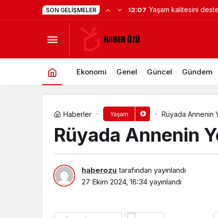
Yaşam kalitesini dest
12:07
SON GELIŞMELER
Rüyada Annenin Yürüdüğünü Görme
yapay zekâ hizmetleri 
için finansman ve alt
önemli
Ekonomi
Genel
Güncel
Gündem
Haberler
Rüyada Annenin Y
Yaşam
Rüyada Annenin Y
haberozu
tarafından yayınlandı
27 Ekim 2024, 16:34
yayınlandı