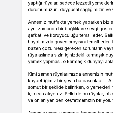
yaptığı rüyalar, sadece lezzetli yemekler
durumumuzun, duygusal sağlığımızın ve y
Annemiz mutfakta yemek yaparken bizler i
aynı zamanda bir bağlılık ve sevgi gösteri
şefkati ve koruyuculuğu temsil eder. Belki
hayatımızda güven arayışını temsil eder
bazen çözülmesi gereken sorunların veya d
rüya aslında sizin içinizdeki karmaşık d
yemek yapması, o karmaşık dünyayı anlam
Kimi zaman rüyalarımızda annemizin mutf
kaybettiğimiz bir şeyin hatırası olabilir. A
somut bir şekilde belirirken, o yemekleri
için can atıyoruz. Belki de bu rüyalar, bi
ve onları yeniden keşfetmemizin bir yolu
Annenin yemek yapması, hayatın tadını ç