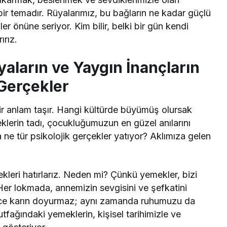
ir temadır. Rüyalarımız, bu bağların ne kadar güçlü
er önüne seriyor. Kim bilir, belki bir gün kendi
ırız.
aların ve Yaygın İnançların
 Gerçekler
bir anlam taşır. Hangi kültürde büyümüş olursak
lerin tadı, çocukluğumuzun en güzel anılarını
 ne tür psikolojik gerçekler yatıyor? Aklımıza gelen
eri hatırlarız. Neden mi? Çünkü yemekler, bizi
er lokmada, annemizin sevgisini ve şefkatini
dece karın doyurmaz; aynı zamanda ruhumuzu da
tfağındaki yemeklerin, kişisel tarihimizle ve