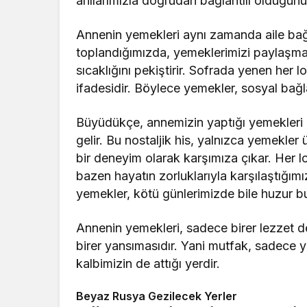
anılarımızla doğrudan bağlantılı olduğunu
Annenin yemekleri aynı zamanda aile bağlar
toplandığımızda, yemeklerimizi paylaşmak 
sıcaklığını pekiştirir. Sofrada yenen her
ifadesidir. Böylece yemekler, sosyal bağla
Büyüdükçe, annemizin yaptığı yemekleri h
gelir. Bu nostaljik his, yalnızca yemekle
bir deneyim olarak karşımıza çıkar. Her l
bazen hayatın zorluklarıyla karşılaştığım
yemekler, kötü günlerimizde bile huzur b
Annenin yemekleri, sadece birer lezzet d
birer yansımasıdır. Yani mutfak, sadece y
kalbimizin de attığı yerdir.
Beyaz Rusya Gezilecek Yerler