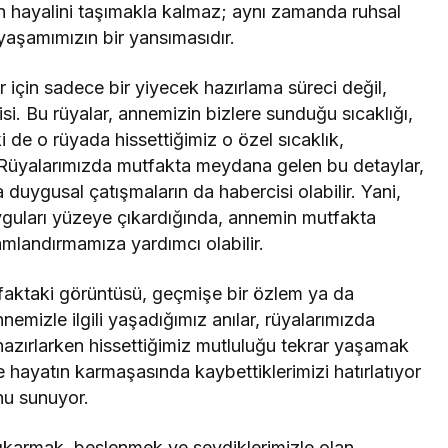
in hayalini taşımakla kalmaz; aynı zamanda ruhsal
aşamımızın bir yansımasıdır.
çin sadece bir yiyecek hazırlama süreci değil,
si. Bu rüyalar, annemizin bizlere sunduğu sıcaklığı,
 de o rüyada hissettiğimiz o özel sıcaklık,
. Rüyalarımızda mutfakta meydana gelen bu detaylar,
uygusal çatışmaların da habercisi olabilir. Yani,
uyguları yüzeye çıkardığında, annemin mutfakta
landırmamıza yardımcı olabilir.
aktaki görüntüsü, geçmişe bir özlem ya da
nnemizle ilgili yaşadığımız anılar, rüyalarımızda
 hazırlarken hissettiğimiz mutluluğu tekrar yaşamak
ze hayatın karmaşasında kaybettiklerimizi hatırlatıyor
nu sunuyor.
ıkarmak, beslenmek ve sevdiklerimizle olan