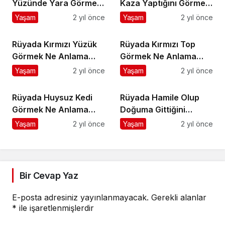
Yüzünde Yara Görmek
Kaza Yaptığını Görmek
Ne Anlama Gelir?
Ne Anlama Gelir?
Yaşam
2 yıl önce
Yaşam
2 yıl önce
Rüyada Kırmızı Yüzük
Rüyada Kırmızı Top
Görmek Ne Anlama
Görmek Ne Anlama
Gelir?
Gelir?
Yaşam
2 yıl önce
Yaşam
2 yıl önce
Rüyada Huysuz Kedi
Rüyada Hamile Olup
Görmek Ne Anlama
Doğuma Gittiğini
Gelir?
Görmek Ne Anlama
Yaşam
2 yıl önce
Yaşam
2 yıl önce
Gelir?
Bir Cevap Yaz
E-posta adresiniz yayınlanmayacak.
Gerekli alanlar
*
ile işaretlenmişlerdir