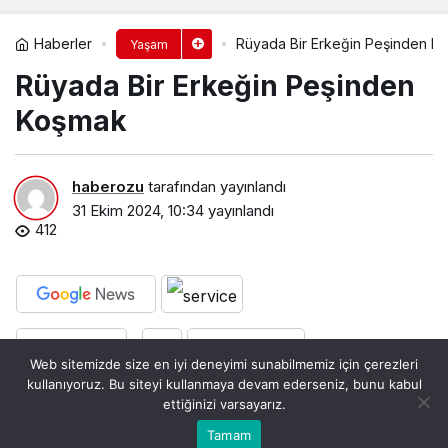
Haberler
Rüyada Bir Erkeğin Peşinden Ko
Yaşam
Rüyada Bir Erkeğin Peşinden
Koşmak​
haberozu
tarafından yayınlandı
31 Ekim 2024, 10:34
yayınlandı
412
PAYLAŞ
BEĞEN
Web sitemizde size en iyi deneyimi sunabilmemiz için çerezleri
kullanıyoruz. Bu siteyi kullanmaya devam ederseniz, bunu kabul
ettiğinizi varsayarız.
Bu web sitesinde en iyi deneyimi yaşamanızı sağlamak
Tamam
Anasayfa
Akış
Kabul
için çerezler kullanılmaktadır.