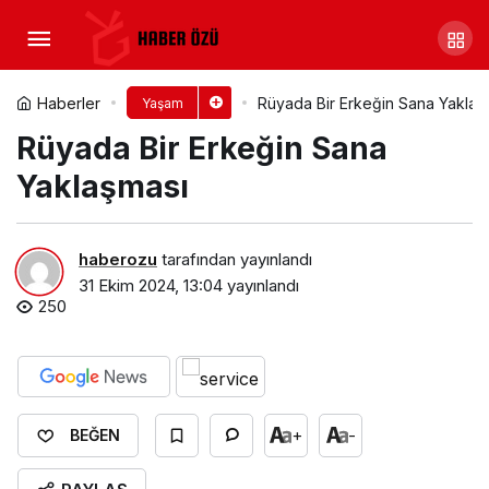
Rüyada Bir Erkeğin Peşinden
Koşmak​
Yorum Yap
Paylaş
Haberler
Rüyada Bir Erkeğin Sana Yaklaşm
Yaşam
Rüyada Bir Erkeğin Sana
Yaklaşması​
haberozu
tarafından yayınlandı
31 Ekim 2024, 13:04
yayınlandı
250
+
-
BEĞEN