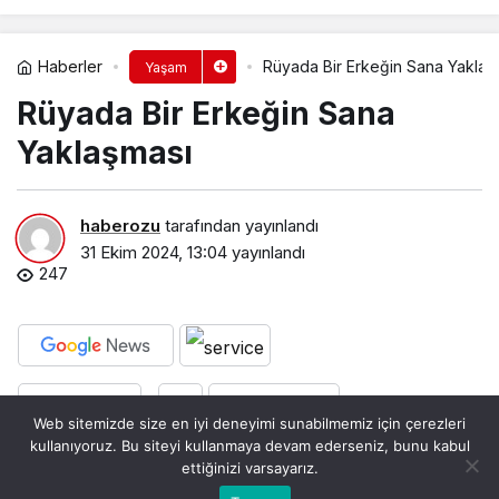
Haberler
Rüyada Bir Erkeğin Sana Yaklaşm
Yaşam
Rüyada Bir Erkeğin Sana
Yaklaşması​
haberozu
tarafından yayınlandı
31 Ekim 2024, 13:04
yayınlandı
247
PAYLAŞ
BEĞEN
Web sitemizde size en iyi deneyimi sunabilmemiz için çerezleri
kullanıyoruz. Bu siteyi kullanmaya devam ederseniz, bunu kabul
ettiğinizi varsayarız.
Bu web sitesinde en iyi deneyimi yaşamanızı sağlamak