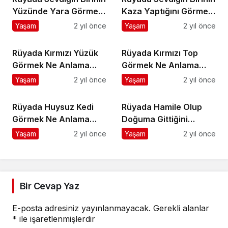
Yüzünde Yara Görmek
Kaza Yaptığını Görmek
Ne Anlama Gelir?
Ne Anlama Gelir?
Yaşam
2 yıl önce
Yaşam
2 yıl önce
Rüyada Kırmızı Yüzük
Rüyada Kırmızı Top
Görmek Ne Anlama
Görmek Ne Anlama
Gelir?
Gelir?
Yaşam
2 yıl önce
Yaşam
2 yıl önce
Rüyada Huysuz Kedi
Rüyada Hamile Olup
Görmek Ne Anlama
Doğuma Gittiğini
Gelir?
Görmek Ne Anlama
Yaşam
2 yıl önce
Yaşam
2 yıl önce
Gelir?
Bir Cevap Yaz
E-posta adresiniz yayınlanmayacak.
Gerekli alanlar
*
ile işaretlenmişlerdir