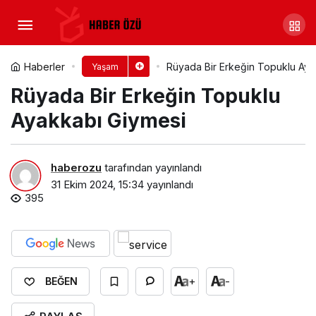
Rüyada Bir Erkeğin Sana
Yaklaşması​
Yorum Yap
Paylaş
Haberler
Rüyada Bir Erkeğin Topuklu Aya
Yaşam
Rüyada Bir Erkeğin Topuklu
Ayakkabı Giymesi​
haberozu
tarafından yayınlandı
31 Ekim 2024, 15:34
yayınlandı
395
+
-
BEĞEN