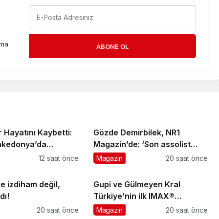
rma
ABONE OL
 Hayatını Kaybetti:
Gözde Demirbilek, NR1
akedonya’da
Magazin’de: ‘Son assolist
Verilecek
olarak var olacağım!’
12 saat önce
Magazin
20 saat önce
e izdiham değil,
Gupi ve Gülmeyen Kral
dı!
Türkiye’nin ilk IMAX®
animasyon filmi oluyor
20 saat önce
Magazin
20 saat önce