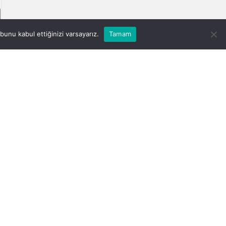
unu kabul ettiğinizi varsayarız.
Tamam