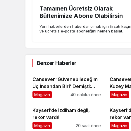
Tamamen Ücretsiz Olarak
Bültenimize Abone Olabilirsin
Yeni haberlerden haberdar olmak için fırsatı kaçı
ve ücretsiz e-posta aboneliğini hemen başlat.
Benzer Haberler
Cansever ‘Güvenebileceğim
Cansever
Üç İnsandan Biri’ Demişti:
Kuzey M
Mahmut Görgen’den
Toprağa 
Magazin
40 dakika önce
Magazin
Cansever’e Duygusal Veda
Kayseri’de izdiham değil,
Kayseri’d
rekor vardı!
rekor var
Magazin
20 saat önce
Magazin