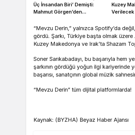
Üç İnsandan Biri’ Demişti:
Kuzey Ma
Mahmut Görgen’den
Verilecek
Cansever’e Duygusal Veda
“Mevzu Derin,” yalnızca Spotify’da deği
gördü. Şarkı, Türkiye başta olmak üzere
Kuzey Makedonya ve Irak’ta Shazam Top 2
Soner Sarıkabadayı, bu başarıyla hem yere
şarkının gördüğü yoğun ilgi kariyerinde y
başarısı, sanatçının global müzik sahnesin
“Mevzu Derin” tüm dijital platformlarda!
Kaynak: (BYZHA) Beyaz Haber Ajansı