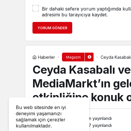
Bir dahaki sefere yorum yaptığımda kull
adresimi bu tarayıcıya kaydet.
YORUM GÖNDER
Haberler
Ceyda Kasabalı
Magazin
etkinliğine kon
Ceyda Kasabalı ve
MediaMarkt’ın ge
etkinliğine konuk 
Bu web sitesinde en iyi
deneyimi yaşamanızı
haberozu
tarafından yayınlandı
sağlamak için çerezler
30 Kasım 2024, 23:17
yayınlandı
kullanılmaktadır.