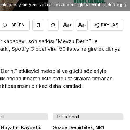
arikabadayinin-yeni-sarkisi-mevzu-derin-global-viral-listelerde.jpg
PAYLAŞ
+
-
BEĞEN
rıkabadayı, son şarkısı “Mevzu Derin” ile
arkı, Spotify Global Viral 50 listesine girerek dünya
erin,” etkileyici melodisi ve güçlü sözleriyle
 ilk andan itibaren listelerde üst sıralara tırmanan
ki başarısını bir kez daha kanıtladı.
Hayatını Kaybetti:
Gözde Demirbilek, NR1