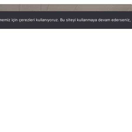
emiz için çerezleri kullanıyoruz. Bu siteyi kullanmaya devam ederseniz, b