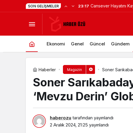
Hacamat herkese uygu
17:07
SON GELIŞMELER
Ceyda Kasabalı ve Fırat Albayram 
değil!
Ekonomi
Genel
Güncel
Gündem
Haberler
Soner Sarıkabada
Magazin
Soner Sarıkabadayı
‘Mevzu Derin’ Globa
haberozu
tarafından yayınlandı
2 Aralık 2024, 21:25
yayınlandı