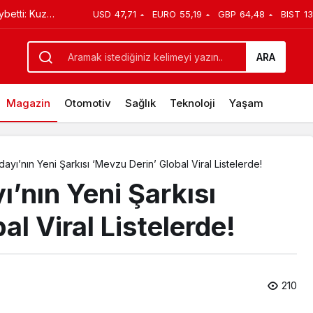
n bir tedavi
USD
47,71
EURO
55,19
GBP
64,48
BIST
13
MediaMarkt’ın geleneksel ‘Şahane Cuma’ etkinliğin
ARA
Magazin
Otomotiv
Sağlık
Teknoloji
Yaşam
yı’nın Yeni Şarkısı ‘Mevzu Derin’ Global Viral Listelerde!
’nın Yeni Şarkısı
l Viral Listelerde!
210