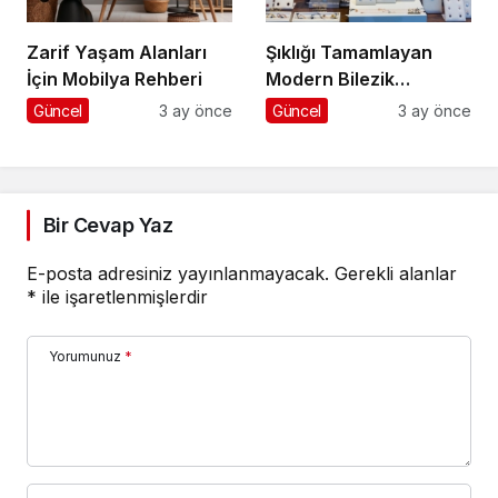
Zarif Yaşam Alanları
Şıklığı Tamamlayan
İçin Mobilya Rehberi
Modern Bilezik
Seçenekleri
Güncel
3 ay önce
Güncel
3 ay önce
Bir Cevap Yaz
E-posta adresiniz yayınlanmayacak.
Gerekli alanlar
*
ile işaretlenmişlerdir
Yorumunuz
*