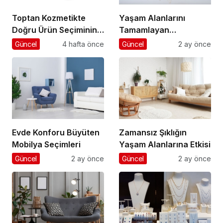
Toptan Kozmetikte
Yaşam Alanlarını
Doğru Ürün Seçiminin
Tamamlayan
Anahtarı
Aydınlatma Seçimleri
Güncel
4 hafta önce
Güncel
2 ay önce
Evde Konforu Büyüten
Zamansız Şıklığın
Mobilya Seçimleri
Yaşam Alanlarına Etkisi
Güncel
2 ay önce
Güncel
2 ay önce