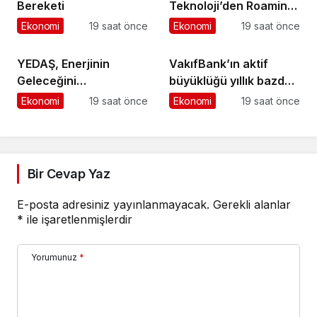
Bereketi
Teknoloji’den Roaming
İş Birliği
Ekonomi
19 saat önce
Ekonomi
19 saat önce
YEDAŞ, Enerjinin
VakıfBank’ın aktif
Geleceğini
büyüklüğü yıllık bazda
Şekillendirecek Genç
yüzde 28 artışla 5,8
Ekonomi
19 saat önce
Ekonomi
19 saat önce
Yetenekleri Arıyor
trilyon TL’yi aştı
Bir Cevap Yaz
E-posta adresiniz yayınlanmayacak.
Gerekli alanlar
*
ile işaretlenmişlerdir
Yorumunuz
*