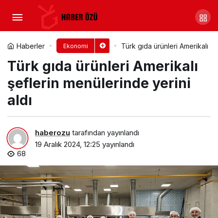
Kadın girişimciler, Boyner
Grup’la 10. kez ‘İyi İşler’de buluşuyor
Yorum Yap
Paylaş
Haberler
Türk gıda ürünleri Amerikalı şe
Ekonomi
Türk gıda ürünleri Amerikalı
şeflerin menülerinde yerini
aldı
haberozu
tarafından yayınlandı
19 Aralık 2024, 12:25
yayınlandı
68