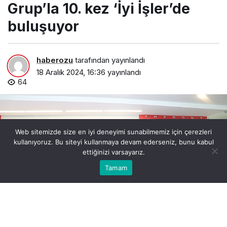
Grup’la 10. kez ‘İyi İşler’de
buluşuyor
haberozu
tarafından yayınlandı
18 Aralık 2024, 16:36
yayınlandı
64
Web sitemizde size en iyi deneyimi sunabilmemiz için çerezleri
kullanıyoruz. Bu siteyi kullanmaya devam ederseniz, bunu kabul
ettiğinizi varsayarız.
Bu web sitesinde en iyi deneyimi yaşamanızı sağlamak
Tamam
Anasayfa
Akış
Kabul
için çerezler kullanılmaktadır.
kadin-girisimciler-boyner-grupla-10-kez-iyi-islerde-
bulusuyor.jpg