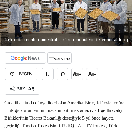
turk-gida-urunleri-amerikali-seflerin-menulerinde-yerini-aldi.jpg
+
-
BEĞEN
PAYLAŞ
Gıda ithalatında dünya lideri olan Amerika Birleşik Devletleri’ne
Türk gıda ürünlerinin ihracatını artırmak amacıyla Ege İhracatçı
Birlikleri’nin Ticaret Bakanlığı desteğiyle 5 yıl önce hayata
geçirdiği Turkish Tastes isimli TURQUALITY Projesi, Türk