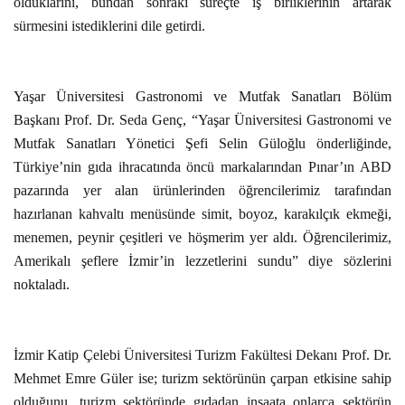
olduklarını, bundan sonraki süreçte iş birliklerinin artarak
sürmesini istediklerini dile getirdi.
Yaşar Üniversitesi Gastronomi ve Mutfak Sanatları Bölüm
Başkanı Prof. Dr. Seda Genç, “Yaşar Üniversitesi Gastronomi ve
Mutfak Sanatları Yönetici Şefi Selin Güloğlu önderliğinde,
Türkiye’nin gıda ihracatında öncü markalarından Pınar’ın ABD
pazarında yer alan ürünlerinden öğrencilerimiz tarafından
hazırlanan kahvaltı menüsünde simit, boyoz, karakılçık ekmeği,
menemen, peynir çeşitleri ve höşmerim yer aldı. Öğrencilerimiz,
Amerikalı şeflere İzmir’in lezzetlerini sundu” diye sözlerini
noktaladı.
İzmir Katip Çelebi Üniversitesi Turizm Fakültesi Dekanı Prof. Dr.
Mehmet Emre Güler ise; turizm sektörünün çarpan etkisine sahip
olduğunu, turizm sektöründe gıdadan inşaata onlarca sektörün