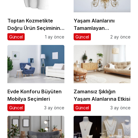
Toptan Kozmetikte
Yaşam Alanlarını
Doğru Ürün Seçiminin
Tamamlayan
Anahtarı
Aydınlatma Seçimleri
Güncel
1 ay önce
Güncel
2 ay önce
Evde Konforu Büyüten
Zamansız Şıklığın
Mobilya Seçimleri
Yaşam Alanlarına Etkisi
Güncel
3 ay önce
Güncel
3 ay önce