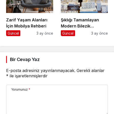
Zarif Yaşam Alanları
Şıklığı Tamamlayan
İçin Mobilya Rehberi
Modern Bilezik
Seçenekleri
Güncel
3 ay önce
Güncel
3 ay önce
Bir Cevap Yaz
E-posta adresiniz yayınlanmayacak.
Gerekli alanlar
*
ile işaretlenmişlerdir
Yorumunuz
*